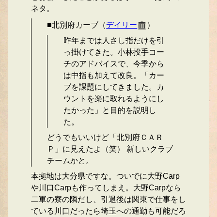
ネタ。
■北別府カーブ（
デイリー
）
昨年までは人さし指だけを引
っ掛けてきた。小林投手コー
チのアドバイスで、今季から
は中指も加えて改良。「カー
ブを課題にしてきました。カ
ウントを楽に取れるようにし
たかった」と目的を説明し
た。
どうでもいいけど「北別府ＣＡＲ
Ｐ」に見えたよ（笑） 新しいクラブ
チームかと。
本拠地は大分県ですな。ついでに大野Carp
や川口Carpも作ってしまえ。大野Carpなら
二軍の寮の隣だし、引退後は関東で仕事をし
ている川口だったら埼玉への通勤も可能だろ