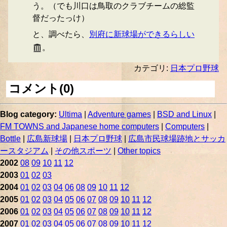
う。（でも川口は鳥取のクラブチームの総監
督だったっけ）
と、調べたら、
別府に新球場ができるらしい
。
カテゴリ:
日本プロ野球
コメント(0)
Blog category:
Ultima
|
Adventure games
|
BSD and Linux
|
FM TOWNS and Japanese home computers
|
Computers
|
Bottle
|
広島新球場
|
日本プロ野球
|
広島市民球場跡地とサッカ
ースタジアム
|
その他スポーツ
|
Other topics
2002
08
09
10
11
12
2003
01
02
03
2004
01
02
03
04
06
08
09
10
11
12
2005
01
02
03
04
05
06
07
08
09
10
11
12
2006
01
02
03
04
05
06
07
08
09
10
11
12
2007
01
02
03
04
05
06
07
08
09
10
11
12