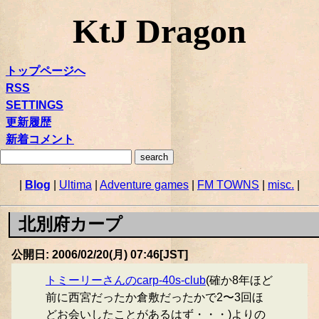
KtJ Dragon
トップページへ
RSS
SETTINGS
更新履歴
新着コメント
|
Blog
|
Ultima
|
Adventure games
|
FM TOWNS
|
misc.
|
北別府カープ
公開日: 2006/02/20(月) 07:46[JST]
トミーリーさんのcarp-40s-club
(確か8年ほど
前に西宮だったか倉敷だったかで2〜3回ほ
どお会いしたことがあるはず・・・)よりの