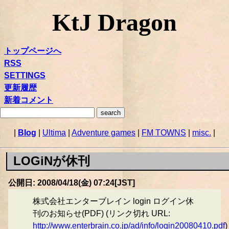
KtJ Dragon
トップページへ
RSS
SETTINGS
更新履歴
新着コメント
|
Blog
|
Ultima
|
Adventure games
|
FM TOWNS
|
misc.
|
LOGiNが休刊
公開日: 2008/04/18(金) 07:24[JST]
株式会社エンターブレイン login ログイン休
刊のお知らせ(PDF) (リンク切れ URL:
http://www.enterbrain.co.jp/ad/info/login20080410.pdf
)