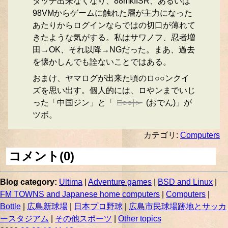
タッチ出来なくなり、88mkIISR、あるいは
98VMからゲームに触れた層が主力になった
あたりからログインならではの切口が薄れて
きたような気がする。私はサワノフ、忍者増
田→OK、それ以降→NGだった。まあ、過去
を懐かしんでも詮ないことではある。
おまけ、ヤマログが出来た頃のロ○○ンクイ
ズを思い出す。個人的には、ロやンまでいじ
った「中国ジン」と「
□○○|＞
(おでん)」が
ツボ。
カテゴリ:
Computers
コメント(0)
Blog category:
Ultima
|
Adventure games
|
BSD and Linux
|
FM TOWNS and Japanese home computers
|
Computers
|
Bottle
|
広島新球場
|
日本プロ野球
|
広島市民球場跡地とサッカ
ースタジアム
|
その他スポーツ
|
Other topics