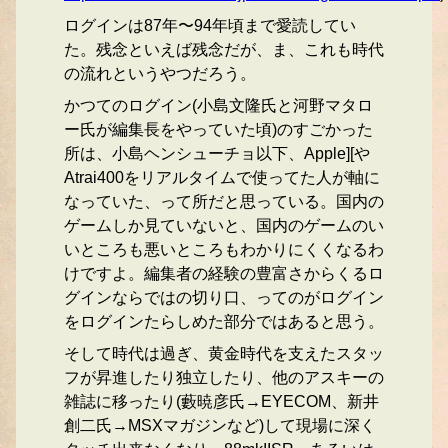
ログインは87年〜94年頃まで愛読してい
た。残念といえば残念だが、ま、これも時代
の流れというやつだろう。
かつてのログイン(小島文隆氏と河野マタロ
ー氏が編集長をやっていた頃)のすごかった
所は、小島ヘンシューチョ以下、Apple][や
Atrai400をリアルタイムで使ってた人が軸に
なっていた、って所だと思っている。国内の
ゲームしか見ていないと、国内のゲームのい
いところも悪いところもわかりにくくなるわ
けですよ。編集者の経験の豊富さからくるロ
グインならではの切り口、ってのがログイン
をログインたらしめた部分ではあると思う。
そして時代は過ぎ、黄金時代を支えたスタッ
フが昇進したり独立したり、他のアスキーの
雑誌に移ったり(藪暁彦氏→EYECOM、新井
創二氏→MSXマガジンなど)して現場に深く