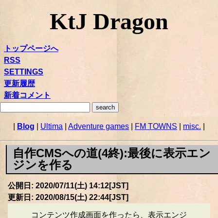
KtJ Dragon
トップページへ
RSS
SETTINGS
更新履歴
新着コメント
|
Blog
|
Ultima
|
Adventure games
|
FM TOWNS
|
misc.
|
自作CMSへの道(4終):最後に表示エン
ジンを作る
公開日: 2020/07/11(土) 14:12[JST]
更新日: 2020/08/15(土) 22:44[JST]
コンテンツ作成画面を作ったら、表示エンジ