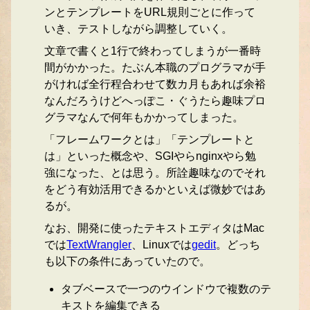
ンとテンプレートをURL規則ごとに作って
いき、テストしながら調整していく。
文章で書くと1行で終わってしまうが一番時
間がかかった。たぶん本職のプログラマが手
がければ全行程合わせて数カ月もあれば余裕
なんだろうけどへっぽこ・ぐうたら趣味プロ
グラマなんで何年もかかってしまった。
「フレームワークとは」「テンプレートと
は」といった概念や、SGIやらnginxやら勉
強になった、とは思う。所詮趣味なのでそれ
をどう有効活用できるかといえば微妙ではあ
るが。
なお、開発に使ったテキストエディタはMac
では
TextWrangler
、Linuxでは
gedit
。どっち
も以下の条件にあっていたので。
タブベースで一つのウインドウで複数のテ
キストを編集できる