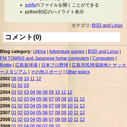
sshfs
のファイルを開くことができる
python対応のハイライト表示
カテゴリ:
BSD and Linux
コメント(0)
Blog category:
Ultima
|
Adventure games
|
BSD and Linux
|
FM TOWNS and Japanese home computers
|
Computers
|
Bottle
|
広島新球場
|
日本プロ野球
|
広島市民球場跡地とサッカ
ースタジアム
|
その他スポーツ
|
Other topics
2002
08
09
10
11
12
2003
01
02
03
2004
01
02
03
04
06
08
09
10
11
12
2005
01
02
03
04
05
06
07
08
09
10
11
12
2006
01
02
03
04
05
06
07
08
09
10
11
12
2007
01
02
03
04
05
06
07
08
09
10
11
12
2008
01
02
03
04
05
06
07
08
09
10
11
12
2009
01
02
04
05
06
07
09
10