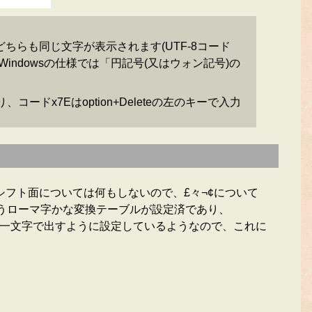
どちらも同じ文字が表示されます(UTF-8コード
ndowsの仕様では「円記号(又はウォン記号)の
ドx7Eはoption+Deleteの左のキーで入力
指シフト面については何もしないので、£々¬¢について
というローマ字かな変換テーブルが設定済であり、
はzに続く一文字で出すように設定しているようなので、これに