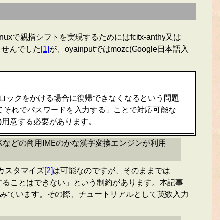
Linuxで親指シフトを実現するためにはfcitx-anthy又は
ませんでした
[
1
]
が、oyainputではmozc(Google日本語入
ロックをかける場合に復帰できなくなるという問題
てそれでパスワードを入力する」ことで対応可能な
に)用意する必要があります。
、ATOKなどの商用IMEのかな漢字変換エンジンが利用
カスタマイズ
[
2
]
は可能なのですが、そのままでは
入力することはできない」という制約があります。本記事
みています。その際、チュートリアルとして英数入力