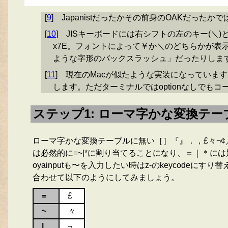
[
9
]
Japanistだったかその前身のOAKだった
[
10
]
JISキーボードには右シフトの左のキー(＼)
x7E。フォントによって￥か＼のどちらかが表示
ような字形のバックスラッシュ」だったりします
[
11
]
現在のMacが似たような実装になっています。D
します。ただターミナルではoptionなしでもコ
ステップ1: ローマ字かな変換テ
ローマ字かな変換テーブルに無い［］『』．，£々¬¢／
は必然的に=~|*に割り当てることになり、＝｜＊に
oyainputも〜を入力したい時はz-のkeycode
合わせて以下のようにしてみましょう。
=
£
~
々
|
¬