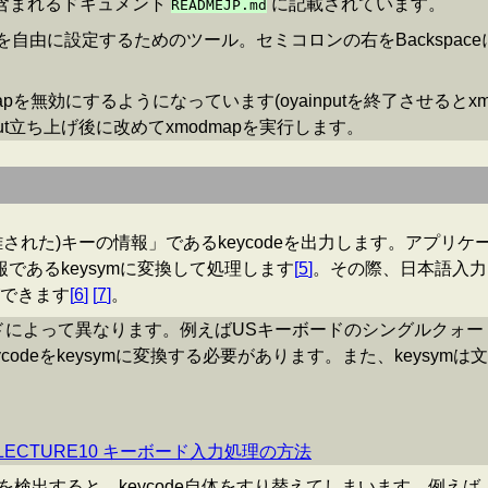
含まれるドキュメント
に記載されています。
READMEJP.md
ブルを自由に設定するためのツール。セミコロンの右をBackspac
dmapを無効にするようになっています(oyainputを終了させると
input立ち上げ後に改めてxmodmapを実行します。
は離された)キーの情報」であるkeycodeを出力します。アプリ
報であるkeysymに変換して処理します
[
5
]
。その際、日本語入力
できます
[
6
]
[
7
]
。
ードによって異なります。例えばUSキーボードのシングルクォートと
odeをkeysymに変換する必要があります。また、keysy
ctures LECTURE10 キーボード入力処理の方法
入力を検出すると、keycode自体をすり替えてしまいます。例