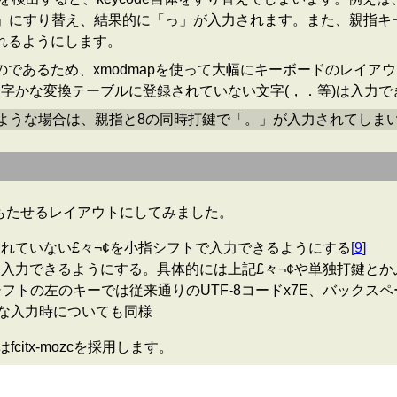
u離」にすり替え、結果的に「っ」が入力されます。また、親指
れるようにします。
替えるものであるため、xmodmapを使って大幅にキーボードの
字かな変換テーブルに登録されていない文字(，．等)は入力で
るような場合は、親指と8の同時打鍵で「。」が入力されてしま
をもたせるレイアウトにしてみました。
含まれていない£々¬¢を小指シフトで入力できるようにする
[
9
]
号は全て入力できるようにする。具体的には上記£々¬¢や単独打鍵
フトの左のキーでは従来通りのUTF-8コードx7E、バックス
な入力時についても同様
itx-mozcを採用します。