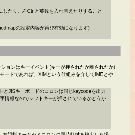
eにしたり、左Ctrlと英数を入れ替えたりすること
xmodmapの設定内容が再び有効になります)。
ケーションはキーイベント(キーが押されたか離されたか)
モードであれば、XIMという仕組みを介してIMEとや
JISキーボードのコロンは同じkeycodeを出力
mは文字情報なのでシフトキーが押されているかどうか
えば、右親指キーとセミコロンの同時打鍵を検出した場