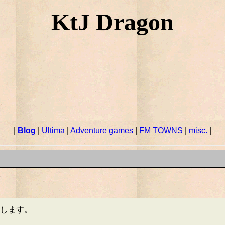
KtJ Dragon
|
Blog
|
Ultima
|
Adventure games
|
FM TOWNS
|
misc.
|
します。