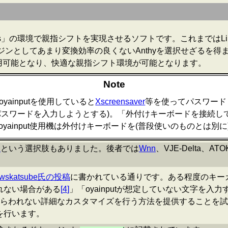
fcitx又はibus」の環境で親指シフトを実現させるソフトです。これまでは
エンジンとしてあまり変換効率の良くないAnthyを選択せざるを得
用可能となり、快適な親指シフト環境が可能となります。
Note
oyainputを使用していると
Xscreensaver
等を使ってパスワード
パスワードを入力しようとする)。「外付けキーボードを接続し
ainput使用機は外付けキーボードを(普段使いのものとは別
X
という選択肢もありました。後者では
Wnn
、VJE-Delta
nwskatsube氏の投稿
に書かれている通りです。ある程度のキー
れない場合がある
[
4
]
」「oyainputが想定していない文字を
らわれない詳細なカスタマイズを行う方法を提供することを試
を行います。