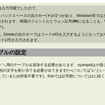
かでは入力可能でしたので。
とバックスペースの左のキー(￥)の2つがあり、Windows等では
されます。韓国のフォントだとウォン記号(₩)になることも。Wi
)。
eleteの左のキーではコードxA5を入力するようになっており、コー
ードx7Eが入力されます。
ーブルの設定
＼用のテーブルを追加する必要があります。oyainputは小
は別の文字を割り当てる必要が出てきます(〜については"z-"
にすり替えているため対策不要です)。fcitxでは記号類について