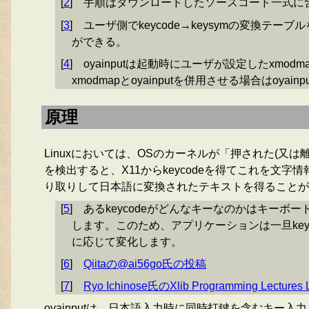
[
2
]
手順はダウンロードしたソースコード一式に
[
3
]
ユーザ側でkeycode→keysymの変換テー
ができる。
[
4
]
oyainputは起動時にユーザが設定したxmo
xmodmapとoyainputを併用させる場合はoya
原理
Linuxにおいては、OSのカーネルが「押された(又
を検出すると、X11からkeycodeを得てこれを文字情
り取りして日本語に変換されたテキストを得ることが
[
5
]
あるkeycodeがどんなキーなのかはキーボ
します。このため、アプリケーションは一旦keyc
に応じて変化します。
[
6
]
Qiitaの@ai56go氏の投稿
[
7
]
Ryo Ichinose氏のXlib Programming Le
oyainputは、日本語入力時に同時打鍵を含むキー