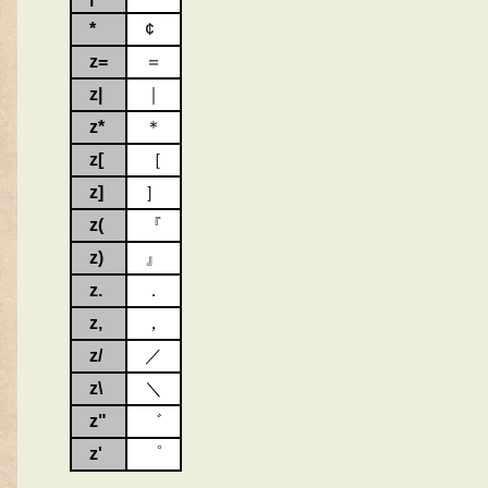
*
¢
z=
＝
z|
｜
z*
＊
z[
［
z]
］
z(
『
z)
』
z.
．
z,
，
z/
／
z\
＼
z"
゛
z'
゜