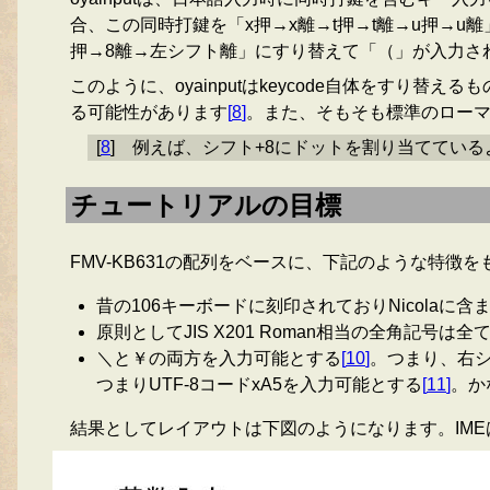
合、この同時打鍵を「x押→x離→t押→t離→u押→
押→8離→左シフト離」にすり替えて「（」が入力さ
このように、oyainputはkeycode自体をすり
る可能性があります
[
8
]
。また、そもそも標準のローマ
[
8
]
例えば、シフト+8にドットを割り当ててい
チュートリアルの目標
FMV-KB631の配列をベースに、下記のような特徴
昔の106キーボードに刻印されておりNicolaに
原則としてJIS X201 Roman相当の全角記
＼と￥の両方を入力可能とする
[
10
]
。つまり、右シ
つまりUTF-8コードxA5を入力可能とする
[
11
]
。か
結果としてレイアウトは下図のようになります。IMEはfc