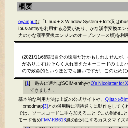
概要
oyainput
は「Linux + X Window System + 
ibus-anthyを利用する必要があり、かな漢字変換
力のかな漢字変換エンジンのオープンソース版)を利
(2021/11/6追記)自分の環境だけかもしれませんが、
があります(おそらく入れ替えたキーコードのまま
ので致命的というほどでも無いですが、このためにoy
[
1
]
過去に遡ればSCIM-anthyや
Q's Nicolatter for 
できました。
基本的な利用方法は上記の公式サイトや、
Qiitaの@i
「xmodmap
[
3
]
との併用時に期待通りに動作をしてく
では、ソースコードに手を加えることでこの制約にと
モード含め
FMV-KB613
風の配列にするカスタマイズ