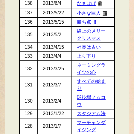
138
2013/6/4
なまはげ
137
2013/5/22
小さな巨人
136
2013/5/15
勝ち点 !!!
線上のメリー
135
2013/5/2
クリスマス
134
2013/4/15
社長は古い
133
2013/4/4
上り下り
ネーミングラ
132
2013/3/25
イツの心
すべての始ま
131
2013/3/7
り
球技場ノムコ
130
2013/2/4
ウ
129
2013/1/22
スタジアム法
マーチャンダ
128
2013/1/7
イジング