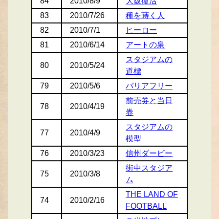
84
2010/8/9
大阪復活
83
2010/7/26
種を蒔く人
82
2010/7/1
ヒーロー
81
2010/6/14
アートの泉
スタジアムの
80
2010/5/24
道標
79
2010/5/6
バリアフリー
前売券と当日
78
2010/4/19
券
スタジアムの
77
2010/4/9
模型
76
2010/3/23
信州ダービー
街中スタジア
75
2010/3/8
ム
THE LAND OF
74
2010/2/16
FOOTBALL