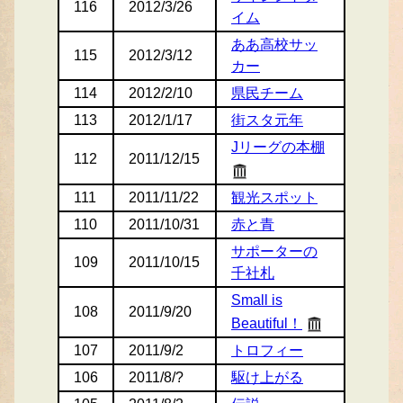
116
2012/3/26
イム
ああ高校サッ
115
2012/3/12
カー
114
2012/2/10
県民チーム
113
2012/1/17
街スタ元年
Jリーグの本棚
112
2011/12/15
111
2011/11/22
観光スポット
110
2011/10/31
赤と青
サポーターの
109
2011/10/15
千社札
Small is
108
2011/9/20
Beautiful！
107
2011/9/2
トロフィー
106
2011/8/?
駆け上がる