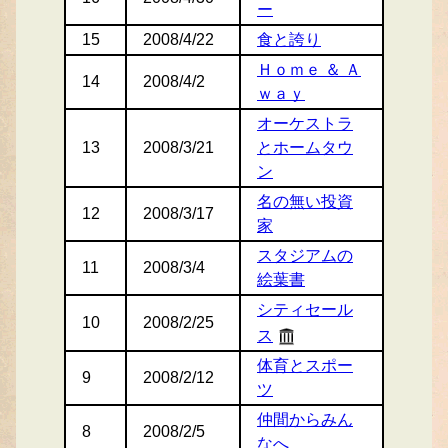
ー
15
2008/4/22
食と誇り
Ｈｏｍｅ ＆ Ａ
14
2008/4/2
ｗａｙ
オーケストラ
13
2008/3/21
とホームタウ
ン
名の無い投資
12
2008/3/17
家
スタジアムの
11
2008/3/4
絵葉書
シティセール
10
2008/2/25
ス
体育とスポー
9
2008/2/12
ツ
仲間からみん
8
2008/2/5
なへ