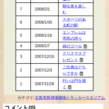
順位表を楽し
7
2008/2/1
む
スポーツのあ
6
2008/1/30
る町の駅
エンブレムは
5
2008/1/16
市民の誇り
4
2008/1/7
緑のゴール
クリスマスプ
3
2007/12/10
レゼント
ご出身はどち
2
2007/12/3
らですか
行いは円を描
1
2007/11/28
く
カテゴリ:
広島市民球場跡地とサッカースタジアム
コメント(0)