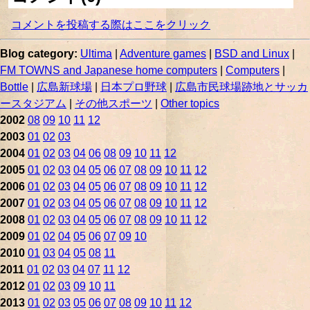
コメントを投稿する際はここをクリック
Blog category:
Ultima
|
Adventure games
|
BSD and Linux
|
FM TOWNS and Japanese home computers
|
Computers
|
Bottle
|
広島新球場
|
日本プロ野球
|
広島市民球場跡地とサッカ
ースタジアム
|
その他スポーツ
|
Other topics
2002
08
09
10
11
12
2003
01
02
03
2004
01
02
03
04
06
08
09
10
11
12
2005
01
02
03
04
05
06
07
08
09
10
11
12
2006
01
02
03
04
05
06
07
08
09
10
11
12
2007
01
02
03
04
05
06
07
08
09
10
11
12
2008
01
02
03
04
05
06
07
08
09
10
11
12
2009
01
02
04
05
06
07
09
10
2010
01
03
04
05
08
11
2011
01
02
03
04
07
11
12
2012
01
02
03
09
10
11
2013
01
02
03
05
06
07
08
09
10
11
12