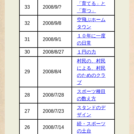
「育てる」と
33
2008/9/?
「育つ」
空飛ぶホーム
32
2008/9/8
タウン
１０年に一度
31
2008/9/1
の日常
30
2008/8/27
１円の力
村民の、村民
による、村民
29
2008/8/4
のためのクラ
ブ
スポーツ種目
28
2008/7/28
の数え方
スタンドのデ
27
2008/7/23
ザイン
続・スポーツ
26
2008/7/14
の土台