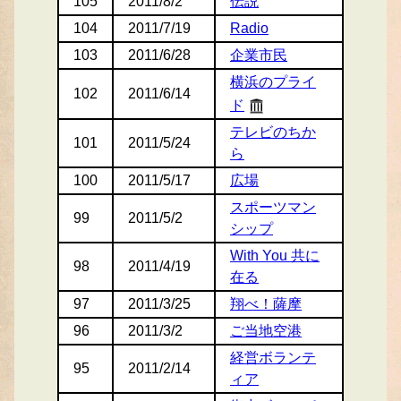
105
2011/8/2
伝説
104
2011/7/19
Radio
103
2011/6/28
企業市民
横浜のプライ
102
2011/6/14
ド
テレビのちか
101
2011/5/24
ら
100
2011/5/17
広場
スポーツマン
99
2011/5/2
シップ
With You 共に
98
2011/4/19
在る
97
2011/3/25
翔べ！薩摩
96
2011/3/2
ご当地空港
経営ボランテ
95
2011/2/14
ィア