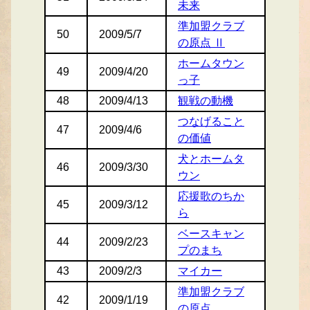
未来
準加盟クラブ
50
2009/5/7
の原点 Ⅱ
ホームタウン
49
2009/4/20
っ子
48
2009/4/13
観戦の動機
つなげること
47
2009/4/6
の価値
犬とホームタ
46
2009/3/30
ウン
応援歌のちか
45
2009/3/12
ら
ベースキャン
44
2009/2/23
プのまち
43
2009/2/3
マイカー
準加盟クラブ
42
2009/1/19
の原点