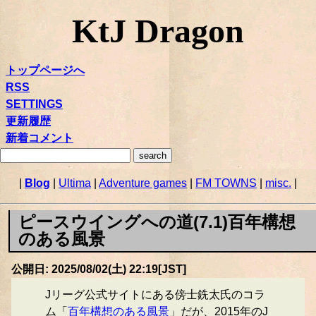
KtJ Dragon
トップページへ
RSS
SETTINGS
更新履歴
新着コメント
|
Blog
|
Ultima
|
Adventure games
|
FM TOWNS
|
misc.
|
ピースウイングへの道(7.1)百年構想
のある風景
公開日: 2025/08/02(土) 22:19[JST]
Jリーグ公式サイトにある傍士銑太氏のコラ
ム「
百年構想のある風景
」だが、2015年のJ