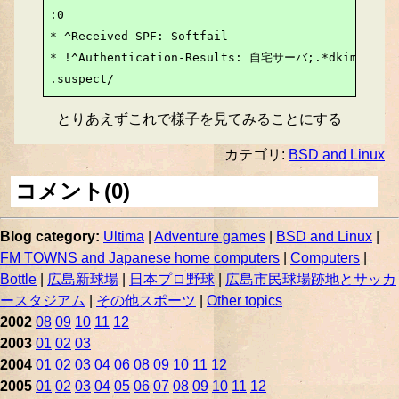
:0

* ^Received-SPF: Softfail

* !^Authentication-Results: 自宅サーバ;.*dkim=pass

.suspect/
とりあえずこれで様子を見てみることにする
カテゴリ:
BSD and Linux
コメント(0)
Blog category:
Ultima
|
Adventure games
|
BSD and Linux
|
FM TOWNS and Japanese home computers
|
Computers
|
Bottle
|
広島新球場
|
日本プロ野球
|
広島市民球場跡地とサッカ
ースタジアム
|
その他スポーツ
|
Other topics
2002
08
09
10
11
12
2003
01
02
03
2004
01
02
03
04
06
08
09
10
11
12
2005
01
02
03
04
05
06
07
08
09
10
11
12