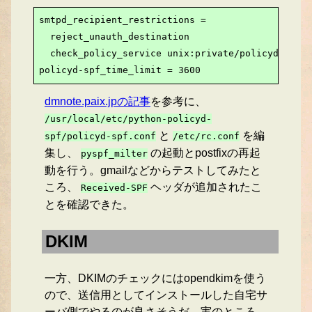
smtpd_recipient_restrictions =

  reject_unauth_destination

  check_policy_service unix:private/policyd-spf

policyd-spf_time_limit = 3600
dmnote.paix.jpの記事
を参考に、
/usr/local/etc/python-policyd-
と
を編
spf/policyd-spf.conf
/etc/rc.conf
集し、
の起動とpostfixの再起
pyspf_milter
動を行う。gmailなどからテストしてみたと
ころ、
ヘッダが追加されたこ
Received-SPF
とを確認できた。
DKIM
一方、DKIMのチェックにはopendkimを使う
ので、送信用としてインストールした自宅サ
ーバ側でやるのが良さそうだ。実のところ、