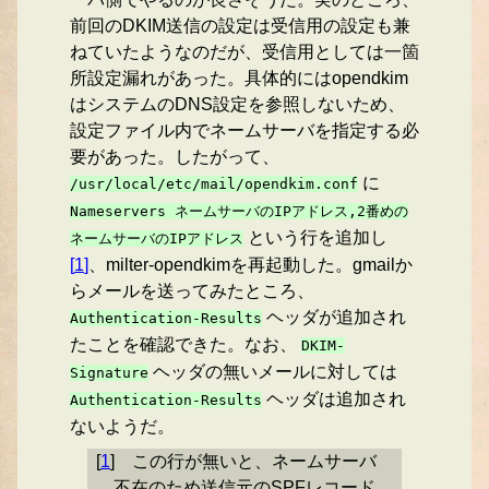
前回のDKIM送信の設定は受信用の設定も兼
ねていたようなのだが、受信用としては一箇
所設定漏れがあった。具体的にはopendkim
はシステムのDNS設定を参照しないため、
設定ファイル内でネームサーバを指定する必
要があった。したがって、
に
/usr/local/etc/mail/opendkim.conf
Nameservers ネームサーバのIPアドレス,2番めの
という行を追加し
ネームサーバのIPアドレス
[
1
]
、milter-opendkimを再起動した。gmailか
らメールを送ってみたところ、
ヘッダが追加され
Authentication-Results
たことを確認できた。なお、
DKIM-
ヘッダの無いメールに対しては
Signature
ヘッダは追加され
Authentication-Results
ないようだ。
[
1
]
この行が無いと、ネームサーバ
不在のため送信元のSPFレコード