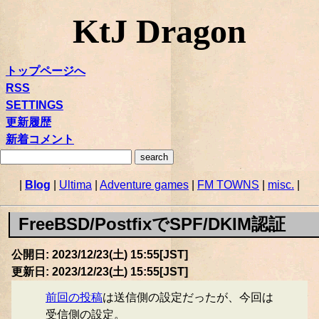
KtJ Dragon
トップページへ
RSS
SETTINGS
更新履歴
新着コメント
|
Blog
|
Ultima
|
Adventure games
|
FM TOWNS
|
misc.
|
FreeBSD/PostfixでSPF/DKIM認証
公開日: 2023/12/23(土) 15:55[JST]
更新日: 2023/12/23(土) 15:55[JST]
前回の投稿
は送信側の設定だったが、今回は
受信側の設定。