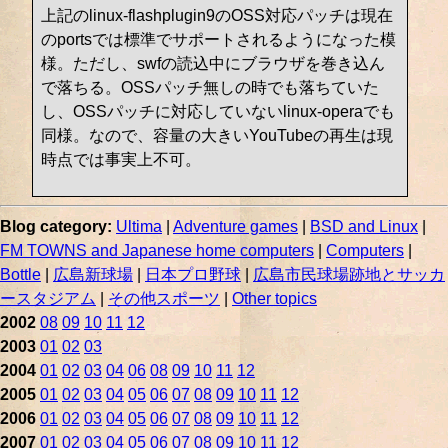
上記のlinux-flashplugin9のOSS対応パッチは現在
のportsでは標準でサポートされるようになった模
様。ただし、swfの読込中にブラウザを巻き込ん
で落ちる。OSSパッチ無しの時でも落ちていた
し、OSSパッチに対応していないlinux-operaでも
同様。なので、容量の大きいYouTubeの再生は現
時点では事実上不可。
Blog category:
Ultima
|
Adventure games
|
BSD and Linux
|
FM TOWNS and Japanese home computers
|
Computers
|
Bottle
|
広島新球場
|
日本プロ野球
|
広島市民球場跡地とサッカ
ースタジアム
|
その他スポーツ
|
Other topics
2002
08
09
10
11
12
2003
01
02
03
2004
01
02
03
04
06
08
09
10
11
12
2005
01
02
03
04
05
06
07
08
09
10
11
12
2006
01
02
03
04
05
06
07
08
09
10
11
12
2007
01
02
03
04
05
06
07
08
09
10
11
12