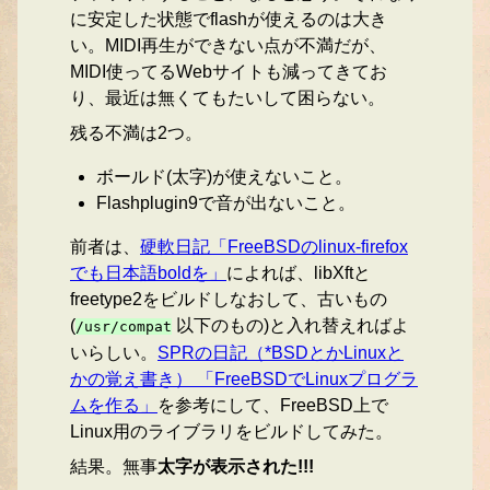
に安定した状態でflashが使えるのは大き
い。MIDI再生ができない点が不満だが、
MIDI使ってるWebサイトも減ってきてお
り、最近は無くてもたいして困らない。
残る不満は2つ。
ボールド(太字)が使えないこと。
Flashplugin9で音が出ないこと。
前者は、
硬軟日記「FreeBSDのlinux-firefox
でも日本語boldを」
によれば、libXftと
freetype2をビルドしなおして、古いもの
(
以下のもの)と入れ替えればよ
/usr/compat
いらしい。
SPRの日記（*BSDとかLinuxと
かの覚え書き） 「FreeBSDでLinuxプログラ
ムを作る」
を参考にして、FreeBSD上で
Linux用のライブラリをビルドしてみた。
結果。無事
太字が表示された!!!