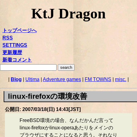
KtJ Dragon
トップページへ
RSS
SETTINGS
更新履歴
新着コメント
|
Blog
|
Ultima
|
Adventure games
|
FM TOWNS
|
misc.
|
linux-firefoxの環境改善
公開日: 2007/03/18(日) 14:43[JST]
FreeBSD環境の場合、なんだかんだ言って
linux-firefoxかlinux-operaあたりをメインの
ブラウザにすることになると思う。それなり