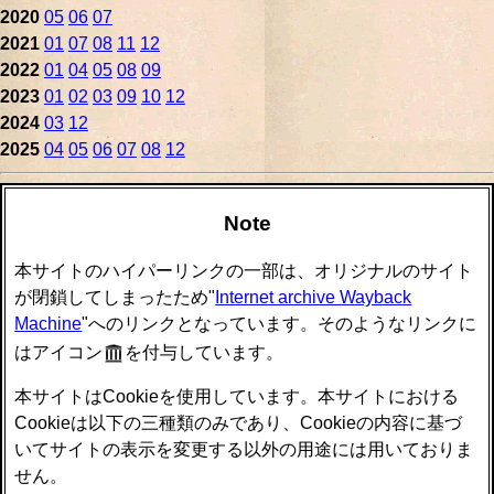
2020
05
06
07
2021
01
07
08
11
12
2022
01
04
05
08
09
2023
01
02
03
09
10
12
2024
03
12
2025
04
05
06
07
08
12
Note
本サイトのハイパーリンクの一部は、オリジナルのサイト
が閉鎖してしまったため"
Internet archive Wayback
Machine
"へのリンクとなっています。そのようなリンクに
はアイコン
を付与しています。
本サイトはCookieを使用しています。本サイトにおける
Cookieは以下の三種類のみであり、Cookieの内容に基づ
いてサイトの表示を変更する以外の用途には用いておりま
せん。