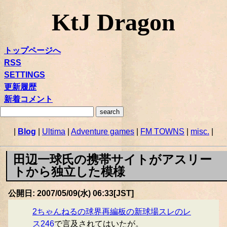
KtJ Dragon
トップページへ
RSS
SETTINGS
更新履歴
新着コメント
|
Blog
|
Ultima
|
Adventure games
|
FM TOWNS
|
misc.
|
田辺一球氏の携帯サイトがアスリー
トから独立した模様
公開日: 2007/05/09(水) 06:33[JST]
2ちゃんねるの球界再編板の新球場スレのレ
ス246
で言及されてはいたが。