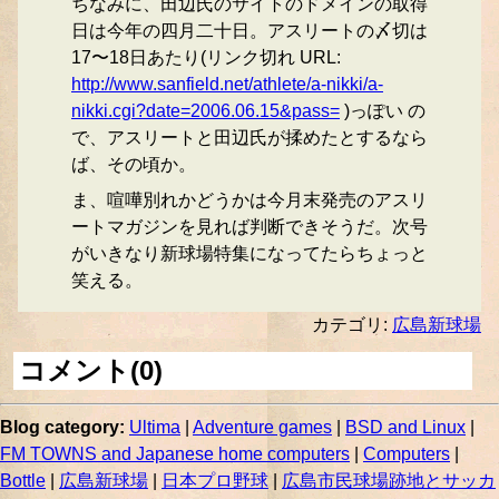
ちなみに、田辺氏のサイトのドメインの取得
日は今年の四月二十日。アスリートの〆切は
17〜18日あたり(リンク切れ URL:
http://www.sanfield.net/athlete/a-nikki/a-
nikki.cgi?date=2006.06.15&pass=
)っぽい の
で、アスリートと田辺氏が揉めたとするなら
ば、その頃か。
ま、喧嘩別れかどうかは今月末発売のアスリ
ートマガジンを見れば判断できそうだ。次号
がいきなり新球場特集になってたらちょっと
笑える。
カテゴリ:
広島新球場
コメント(0)
Blog category:
Ultima
|
Adventure games
|
BSD and Linux
|
FM TOWNS and Japanese home computers
|
Computers
|
Bottle
|
広島新球場
|
日本プロ野球
|
広島市民球場跡地とサッカ