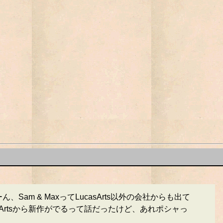
am & MaxってLucasArts以外の会社からも出て
rtsから新作がでるって話だったけど、あれポシャっ