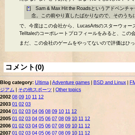
[
*
]
Sam & Max Hit the Roadsと
念。この前やり直したばかりなので、そのうち
で、今度はこの会社から、LucasArtsのスターウ
Telltaleのコーポレートプロフィールをみると、この会社
まだ、この会社のゲームをやってないので評価はひっ
コメント(0)
Blog category:
Ultima
|
Adventure games
|
BSD and Linux
|
FM
ジアム
|
その他スポーツ
|
Other topics
2002
08
09
10
11
12
2003
01
02
03
2004
01
02
03
04
06
08
09
10
11
12
2005
01
02
03
04
05
06
07
08
09
10
11
12
2006
01
02
03
04
05
06
07
08
09
10
11
12
2007
01
02
03
04
05
06
07
08
09
10
11
12