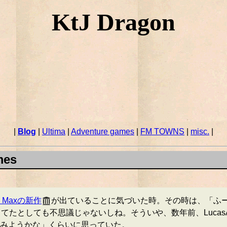
KtJ Dragon
|
Blog
|
Ultima
|
Adventure games
|
FM TOWNS
|
misc.
|
es
& Maxの新作
が出ていることに気づいた時。その時は、「ふーん、S
たとしても不思議じゃないしね。そういや、数年前、LucasA
みようかな」くらいに思っていた。