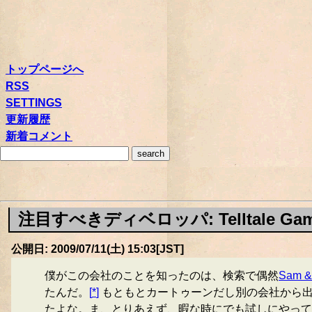
トップページへ
RSS
SETTINGS
更新履歴
新着コメント
注目すべきディベロッパ: Telltale Gam
公開日: 2009/07/11(土) 15:03[JST]
僕がこの会社のことを知ったのは、検索で偶然
Sam 
たんだ。
[
*
]
もともとカートゥーンだし別の会社から出て
たよな。ま、とりあえず、暇な時にでも試しにやって