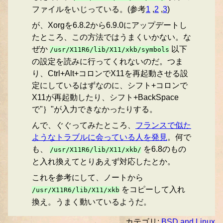
ファイルをいじっている。(参考
1
,
2
,
3
)
が、Xorgを6.8.2から6.9.0にアップデートし
たところ、この方法ではうまくいかない。な
ぜか
以下
/usr/X11R6/lib/X11/xkb/symbols
の設定を読みに行ってくれないのだ。つま
り、Ctrl+Alt+コロンでX11を再起動させる設
定にしているはずなのに、シフト+コロンで
X11が再起動したり、シフト+BackSpace
で"｝"が入力できなかったりする。
んで、ぐぐってみたところ、
フランスで似た
ようなトラブルに会っている人を発見
。何で
も、
を6.8のもの
/usr/X11R6/lib/X11/xkb/
と入れ換えてとりあえず対応したとか。
これを参考にして、ノートから
をコピーして入れ
/usr/X11R6/lib/X11/xkb
換え。うまく動いているようだ。
カテゴリ:
BSD and Linux