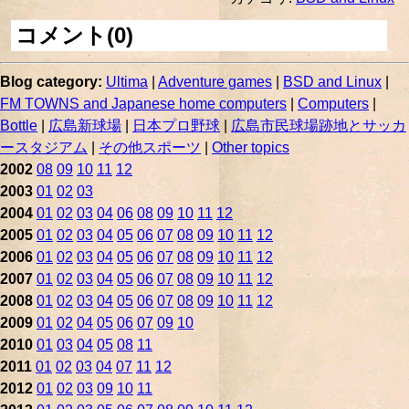
コメント(0)
Blog category:
Ultima
|
Adventure games
|
BSD and Linux
|
FM TOWNS and Japanese home computers
|
Computers
|
Bottle
|
広島新球場
|
日本プロ野球
|
広島市民球場跡地とサッカ
ースタジアム
|
その他スポーツ
|
Other topics
2002
08
09
10
11
12
2003
01
02
03
2004
01
02
03
04
06
08
09
10
11
12
2005
01
02
03
04
05
06
07
08
09
10
11
12
2006
01
02
03
04
05
06
07
08
09
10
11
12
2007
01
02
03
04
05
06
07
08
09
10
11
12
2008
01
02
03
04
05
06
07
08
09
10
11
12
2009
01
02
04
05
06
07
09
10
2010
01
03
04
05
08
11
2011
01
02
03
04
07
11
12
2012
01
02
03
09
10
11