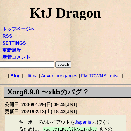
KtJ Dragon
トップページへ
RSS
SETTINGS
更新履歴
新着コメント
|
Blog
|
Ultima
|
Adventure games
|
FM TOWNS
|
misc.
|
Xorg6.9.0 〜xkbのバグ？
公開日: 2006/01/29(日) 09:45[JST]
更新日: 2021/02/13(土) 18:43[JST]
キーボードのレイアウトを
Japanist
っぽくす
るために、
以下の
/usr/X11R6/lib/X11/xkb/