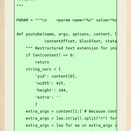
"""

PARAM = """\n    <param name="%s" value="%s"></pa
def youtube(name, args, options, content, lineno,

            contentOffset, blockText, state, stat
    """ Restructured text extension for inserting
    if len(content) == 0:

        return

    string_vars = {

        'yid': content[0],

        'width': 425,

        'height': 344,

        'extra': ''

        }

    extra_args = content[1:] # Because content[0]
    extra_args = [ea.strip().split("=") for ea in
    extra_args = [ea for ea in extra_args if len(