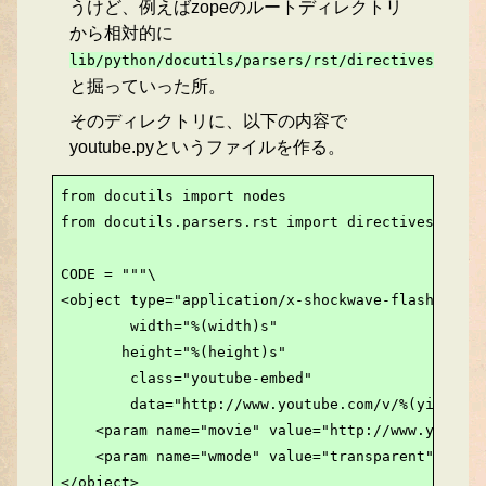
うけど、例えばzopeのルートディレクトリ
から相対的に
lib/python/docutils/parsers/rst/directives
と掘っていった所。
そのディレクトリに、以下の内容で
youtube.pyというファイルを作る。
from docutils import nodes

from docutils.parsers.rst import directives

CODE = """\

<object type="application/x-shockwave-flash"

        width="%(width)s"

       height="%(height)s"

        class="youtube-embed"

        data="http://www.youtube.com/v/%(yid)s">

    <param name="movie" value="http://www.youtube
    <param name="wmode" value="transparent"></par
</object>
