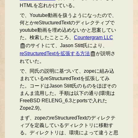
HTMLを忘れかけている。
で、Youtube動画を扱うようになったので、
何とかreStructuredTextのディレクティブで
youtube動画を埋め込めないかと思案してい
た。検索したこところ、
Countergram LLC
のサイトにて、Jason Stitt氏により、
reStructuredTextを拡張する方法
が説明さ
れていた。
で、同氏の説明に基づいて、zopeに組み込
まれているreStructuredTextを拡張してみ
た。コードはJason Stitt氏のものをほぼその
まんま流用した。手順は以下の通り(環境は
FreeBSD RELENG_6.3とportsで入れた
Zope2.9)。
まず、zopeのreStructuredTextのディレクテ
ィブを定義しているディレクトリに移動す
る。ディレクトリは、環境によって違うと思