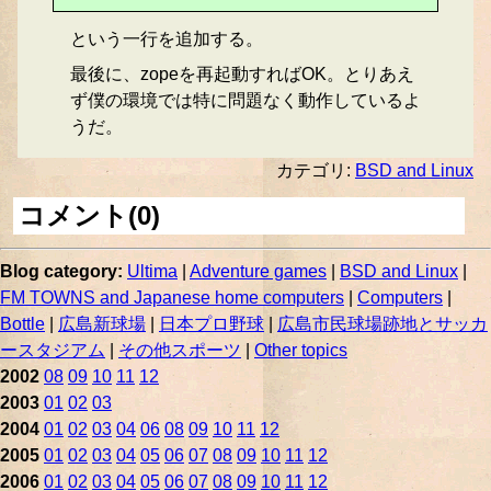
という一行を追加する。
最後に、zopeを再起動すればOK。とりあえ
ず僕の環境では特に問題なく動作しているよ
うだ。
カテゴリ:
BSD and Linux
コメント(0)
Blog category:
Ultima
|
Adventure games
|
BSD and Linux
|
FM TOWNS and Japanese home computers
|
Computers
|
Bottle
|
広島新球場
|
日本プロ野球
|
広島市民球場跡地とサッカ
ースタジアム
|
その他スポーツ
|
Other topics
2002
08
09
10
11
12
2003
01
02
03
2004
01
02
03
04
06
08
09
10
11
12
2005
01
02
03
04
05
06
07
08
09
10
11
12
2006
01
02
03
04
05
06
07
08
09
10
11
12