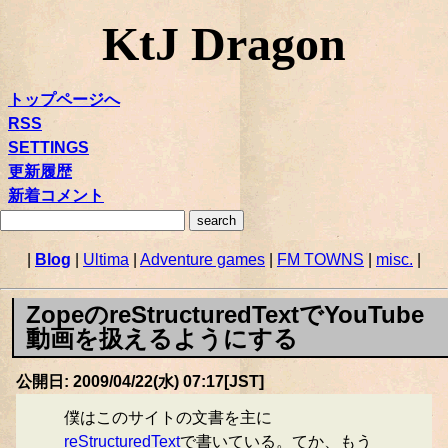
KtJ Dragon
トップページへ
RSS
SETTINGS
更新履歴
新着コメント
|
Blog
|
Ultima
|
Adventure games
|
FM TOWNS
|
misc.
|
ZopeのreStructuredTextでYouTube
動画を扱えるようにする
公開日: 2009/04/22(水) 07:17[JST]
僕はこのサイトの文書を主に
reStructuredText
で書いている。てか、もう