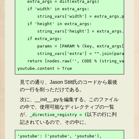
    extra_args = dict(extra_args)

    if 'width' in extra_args:

        string_vars['width'] = extra_args.pop('wi
    if 'height' in extra_args:

        string_vars['height'] = extra_args.pop('h
    if extra_args:

        params = [PARAM % (key, extra_args[key]) 
        string_vars['extra'] = "".join(params)

    return [nodes.raw('', CODE % (string_vars), f
youtube.content = True
見ての通り、Jason Stitt氏のコードから最後
の一行を削っただけである。
次に、__init__.pyを編集する。このファイル
の中で、使用可能なディレクティブの一覧
が、
以下の行に列
_directive_registry = {
記されているので、その中に、
'youtube': ('youtube', 'youtube'),