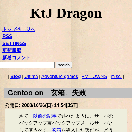
KtJ Dragon
トップページへ
RSS
SETTINGS
更新履歴
新着コメント
|
Blog
|
Ultima
|
Adventure games
|
FM TOWNS
|
misc.
|
Gentoo on 玄箱←失敗
公開日: 2008/10/26(日) 14:54[JST]
さて、
以前の記事
で述べたように、サーバの
バックアップ兼バックアップメールサーバと
して使うべく、
玄箱
を導入した訳だが、どう