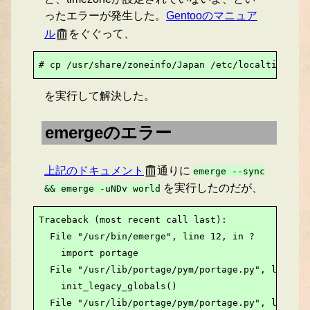
ったエラーが発生した。
Gentooのマニュア
ル
をぐぐって、
# cp /usr/share/zoneinfo/Japan /etc/localtime
を実行して解決した。
emergeのエラー
上記のドキュメント
通りに
emerge
--sync
を実行したのだが、
&& emerge
-uNDv
world
Traceback (most recent call last):

  File "/usr/bin/emerge", line 12, in ?

    import portage

  File "/usr/lib/portage/pym/portage.py", line 72
    init_legacy_globals()

  File "/usr/lib/portage/pym/portage.py", line 71