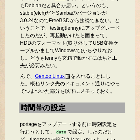
もDebianだと具合が悪い。というのも、
stable(etch)だとSambaのバージョンが
3.0.24なのでFreeBSDから接続できない。と
いうことで、testing(lenny)にアップグレード
したのだが、再起動かけたら固まって、
HDDのフォーマット(取り外してUSB変換ケ
ーブルかましてWindowsで)からやりなお
し。どうもlennyを玄箱で動かすにはちと工
夫が必要みたい。
んで、
Gentoo Linux
を入れることにし
た。概ねリンク先のドキュメント通りにやっ
てつまづいた部分を以下にメモっておく。
時間帯の設定
portageをアップデートする前に時刻設定を
行おうとして、
で設定、したのだけ
date
ど、timezoneが設定されていないよ、とい