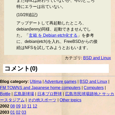
まだsyncは終わっていないが、今のところ
特にエラーは出ていない。
(10/28追記)
アップデートして再起動したところ、
debian(lenny)同様、起動できませんでし
た。「
玄箱 を Debian etch化する
」を参考
に、debian(etch)を入れ、FreeBSDからの接
続はNFSを試してみようとおもいます。
カテゴリ:
BSD and Linux
コメント(0)
Blog category:
Ultima
|
Adventure games
|
BSD and Linux
|
FM TOWNS and Japanese home computers
|
Computers
|
Bottle
|
広島新球場
|
日本プロ野球
|
広島市民球場跡地とサッカ
ースタジアム
|
その他スポーツ
|
Other topics
2002
08
09
10
11
12
2003
01
02
03