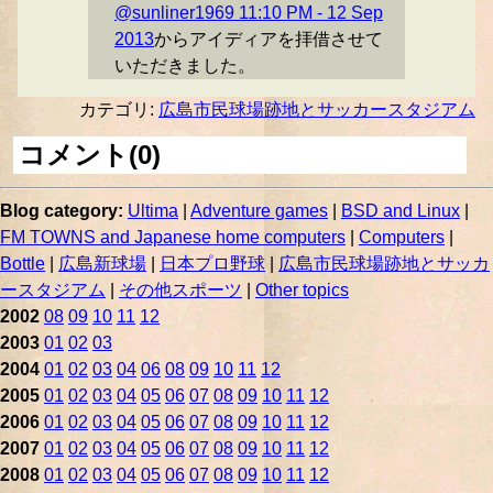
@sunliner1969 11:10 PM - 12 Sep
2013
からアイディアを拝借させて
いただきました。
カテゴリ:
広島市民球場跡地とサッカースタジアム
コメント(0)
Blog category:
Ultima
|
Adventure games
|
BSD and Linux
|
FM TOWNS and Japanese home computers
|
Computers
|
Bottle
|
広島新球場
|
日本プロ野球
|
広島市民球場跡地とサッカ
ースタジアム
|
その他スポーツ
|
Other topics
2002
08
09
10
11
12
2003
01
02
03
2004
01
02
03
04
06
08
09
10
11
12
2005
01
02
03
04
05
06
07
08
09
10
11
12
2006
01
02
03
04
05
06
07
08
09
10
11
12
2007
01
02
03
04
05
06
07
08
09
10
11
12
2008
01
02
03
04
05
06
07
08
09
10
11
12