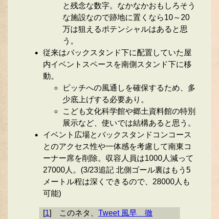
と残念な数字。なかなかおもしろそう
な施設なので跡地に置くなら10～20
万は狙えるポテンシャルはあると思
う。
従来はバックスタンド下に配置していた屋
内イベントスペースを南側スタンド下に移
動。
ピッチへの風通しを確保するため、多
少底上げする必要あり。
こども文化科学館や郷土資料館の特別
展示など、使いでは結構あると思う。
イベント広場とバックスタンドコンコース
とのアクセス性や一体感を考慮して南東コ
ーナー席を削除。収容人員は1000人減って
27000人。(3/23追記 北側ゴール裏はもう5
メートル程は深くできるので、28000人も
可能)
[
1
]
このネタ、
Tweet 風早 徹