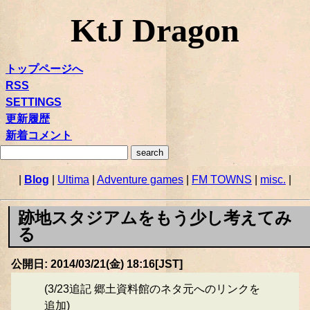
KtJ Dragon
トップページへ
RSS
SETTINGS
更新履歴
新着コメント
|
Blog
|
Ultima
|
Adventure games
|
FM TOWNS
|
misc.
|
跡地スタジアムをもう少し考えてみ
る
公開日: 2014/03/21(金) 18:16[JST]
(3/23追記 郷土資料館のネタ元へのリンクを
追加)