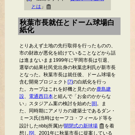
とは
」
秋葉市長就任とドーム球場白
紙化
とりあえず土地の先行取得を行ったものの、
市の財政が悪化を続けていることなどから話
は進まないまま1999年に平岡市長は引退、
選挙の結果社民党出身の秋葉忠利氏が新市長
となった。秋葉市長は就任後、ドーム球場を
含む開発プロジェクト
[
7
]
の白紙化を行っ
た。カープはこれを好機と見たのか
鹿島建
設
、
電通西日本
と組んで「お金のかからな
い」スタジアム案の検討を始めた
[
8
]
。ま
た、同時期にアメリカの建築士であるダン・
ミース氏(当時はセーフコ・フィールド等を
設計したnbbj所属)が
開閉式の新球場
を着
想し
[
9
]
、2001年に秋葉市長に提案している