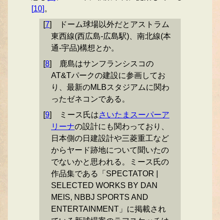
[
10
]
。
[
7
]
ドーム球場以外だとアストラム
東西線(西広島-広島駅)、南北線(本
通-宇品)構想とか。
[
8
]
鹿島はサンフランシスコの
AT&Tパークの建設に参画してお
り、最新のMLBスタジアムに関わ
ったゼネコンである。
[
9
]
ミース氏は
さいたまスーパーア
リーナ
の設計にも関わっており、
日本側の日建設計や三菱重工など
からヤード跡地について聞いたの
でないかと思われる。ミース氏の
作品集である「SPECTATOR |
SELECTED WORKS BY DAN
MEIS, NBBJ SPORTS AND
ENTERTAINMENT」に掲載され