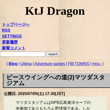
KtJ Dragon
トップページへ
RSS
SETTINGS
更新履歴
新着コメント
|
Blog
|
Ultima
|
Adventure games
|
FM TOWNS
|
misc.
|
ピースウイングへの道(2)マツダスタ
ジアム
公開日: 2025/07/05(土) 17:30[JST]
マツダスタジアムはNPB広島東洋カープの
本拠地でありもちろん野球場である。しか