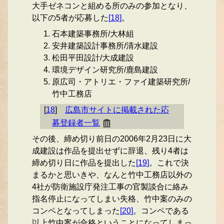
大手ゼネコンと組める所のみの参加となり、
以下の5者が応募した
[
18
]
。
石本建築事務所/大林組
安井建築設計事務所/清水建設
松田平田設計/大成建設
環境デザイン研究所/鹿島建設
原広司・アトリエ・ファイ建築研究所/
竹中工務店
[
18
]
広島市サイトに掲載された応
募登録者一覧
その後、締め切り前日の2006年2月23日に大
成建設は作品を提出せずに辞退、残り4者は
締め切り日に作品を提出した
[
19
]
。これで決
まるかと思いきや、なんと竹中工務店以外の
4社が防衛施設庁発注工事の官製談合に絡み
指名停止になってしまい失格、竹中案のみの
コンペとなってしまった
[
20
]
。コンペである
以上竹中案が合格ということになってしまっ