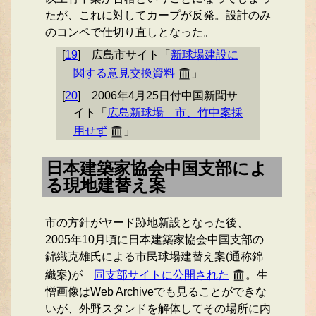
たが、これに対してカープが反発。設計のみ
のコンペで仕切り直しとなった。
[
19
]
広島市サイト「
新球場建設に
関する意見交換資料
」
[
20
]
2006年4月25日付中国新聞サ
イト「
広島新球場 市、竹中案採
用せず
」
日本建築家協会中国支部によ
る現地建替え案
市の方針がヤード跡地新設となった後、
2005年10月頃に日本建築家協会中国支部の
錦織克雄氏による市民球場建替え案(通称錦
織案)が
同支部サイトに公開された
。生
憎画像はWeb Archiveでも見ることができな
いが、外野スタンドを解体してその場所に内