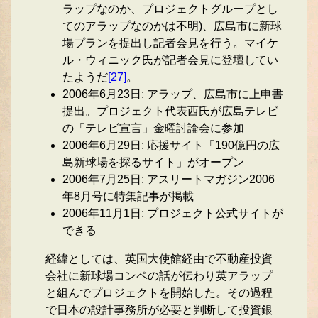
ラップなのか、プロジェクトグループとし
てのアラップなのかは不明)、広島市に新球
場プランを提出し記者会見を行う。マイケ
ル・ウィニック氏が記者会見に登壇してい
たようだ
[
27
]
。
2006年6月23日: アラップ、広島市に上申書
提出。プロジェクト代表西氏が広島テレビ
の「テレビ宣言」金曜討論会に参加
2006年6月29日: 応援サイト「190億円の広
島新球場を探るサイト」がオープン
2006年7月25日: アスリートマガジン2006
年8月号に特集記事が掲載
2006年11月1日: プロジェクト公式サイトが
できる
経緯としては、英国大使館経由で不動産投資
会社に新球場コンペの話が伝わり英アラップ
と組んでプロジェクトを開始した。その過程
で日本の設計事務所が必要と判断して投資銀