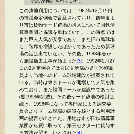
売却が検討されていた。
この跡地利用については、1987年12月15日
の市議会定例会で言及されており、前年度よ
り市は貨物ヤード跡地の購入について国鉄清
算事業団と協議を重ねていた。この時点では
まだ巨人人気が安泰であり、また旧市民球場
も二階席を増設したばかりであったため新球
場の話は出ていない。その後、1988年春か
ら施設撤去工事が始まった
[
3
]
。1992年2月27
日の2月定例会では自民党所属の児玉光禎議
員より当地へのドーム球場建設が提案されて
いる。当時は東京ドームが開場して人気を集
めており、また福岡ドームが建設中であった
(翌1993年完成)。その後ヤード跡地の検討は
続き、1996年になって専門家による調査委
員会よりドーム球場の建設を核とする利用計
画の提言が出された。用地は市が国鉄清算事
業団から買い取って，第三セクターに貸与す
る方法が望ましいとされた
[
4
]
。