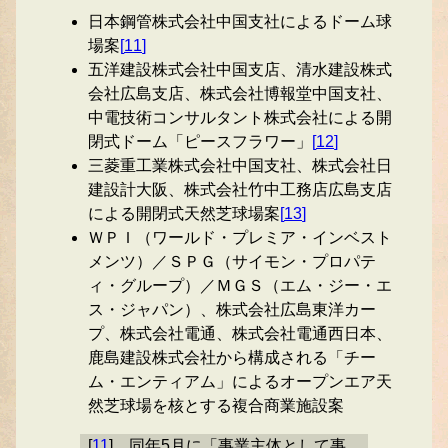
日本鋼管株式会社中国支社によるドーム球
場案
[
11
]
五洋建設株式会社中国支店、清水建設株式
会社広島支店、株式会社博報堂中国支社、
中電技術コンサルタント株式会社による開
閉式ドーム「ピースフラワー」
[
12
]
三菱重工業株式会社中国支社、株式会社日
建設計大阪、株式会社竹中工務店広島支店
による開閉式天然芝球場案
[
13
]
ＷＰＩ（ワールド・プレミア・インベスト
メンツ）／ＳＰＧ（サイモン・プロパテ
ィ・グループ）／ＭＧＳ（エム・ジー・エ
ス・ジャパン）、株式会社広島東洋カー
プ、株式会社電通、株式会社電通西日本、
鹿島建設株式会社から構成される「チー
ム・エンティアム」によるオープンエア天
然芝球場を核とする複合商業施設案
[
11
]
同年5月に「事業主体として事