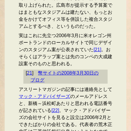
取り上げられた。広島市が提示する予算案で
はまともなスタジアムは建たない、もっとお
金をかけてオフィス等を併設した複合スタジ
アムとするべき、というものだった。
実はこれに先立つ2006年3月に米オレゴン州
ポートランドのローカルサイトで同じデザイ
ンのスタジアム案が公表されていた
[
21
]
。お
そらくはアラップ案とは先のコンペの大成建
設案そのものと思われる。
[
21
]
幣サイトの2008年3月30日の
ブログ
アスリートマガジンの記事には連絡先として
マック・アドバイザーズ
のメールアドレス
と、新橋～浜松町あたりと思われる電話番号
が記されている
[
22
]
。マック・アドバイザー
ズの会社サイトを見ると設立は2006年2月と
できたばかりの会社である。代表者の荒木正