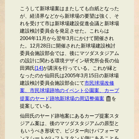
こうして新球場案はまたしても白紙となった
が、経済界などから新球場の要望は強く、そ
れを受けて市は新球場建設促進会議と新球場
建設検討委員会を発足させた。これらは
2004年11月から翌年3月にかけて開催され
た。12月28日に開催された新球場建設検討
委員会施設部会では、後にマツダスタジアム
の設計に関わる環境デザイン研究所会長の仙
田満氏
[
14
]
が講演を行っている。これが縁と
なったのか仙田氏は2005年3月15日の新球場
建設検討委員会施設部会にて
市民球場改修
案、市民球場跡地のイベント公園案、カープ
提案のヤード跡地新球場の周辺整備案
を
提案している。
仙田氏のヤード跡地案にあるカープ提案スタ
ジアム案は、後のマツダスタジアムの原型と
もいうべき形状で、ビジター向けパフォーマ
ンスシートがレフトスタンド側にあることを