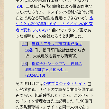
史氏は三菱信託銀行出身ということなので
[
23
]
、三菱信託時代の顧客による投資案件だ
ったのだろうか。ドメインの権利が当時と現
在とで異なる可能性も否定はできないが、
少
なくとも2007年9月からこのドメインの所有
者は変わっていない
のでアラップ案があ
った当時もこの会社だろうと判断した。
[
22
]
当時のアラップ東京事務所は
渋谷
、松田平田設計は昔から赤
坂、大成建設も昔から西新宿。
[
23
]
株式会社ショクブン「役員の
異動に関するお知らせ」
(2024/5/13)
その後11月には
公式プロジェクトサイト
が登場する。サイトの文章が英文直訳調で読
みづらい。以前確認したところ、このサイト
のドメイン管理者は先に説明した「190億円
の広島新球場～」サイトと同一人物であっ