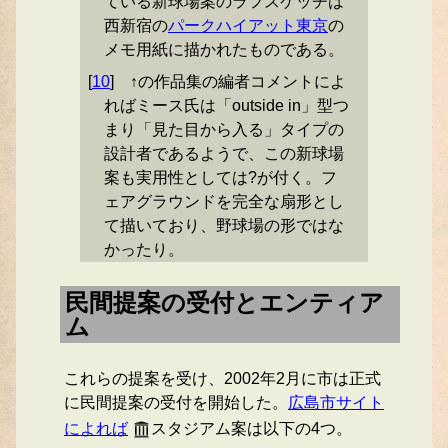
ている新球場案のラフスケッチは
西新宿の
パークハイアット東京
の
メモ用紙に描かれたものである。
[
10
]
↑の作品集の編者コメントによ
ればミース氏は「outside in」型つ
まり「見た目から入る」タイプの
設計者であるようで、この新球場
案も実用性としては?が付く。フ
ェアグラウンドを完全な扇形とし
て描いており、野球場の形ではな
かったり。
民間提案の受付とエンティア
ム
これらの提案を受け、2002年2月に市は正式
に民間提案の受付を開始した。
広島市サイト
によれば
スタジアム案は以下の4つ。