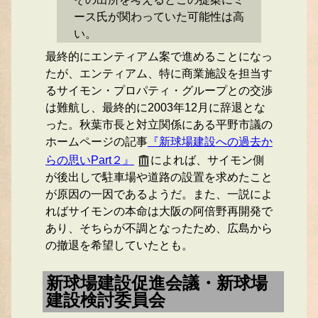
ース氏が関わっていた可能性は高
い。
最終的にエンティアム案で進めることになっ
たが、エンティアム、特に商業施設を担当す
るサイモン・プロパティ・グループとの交渉
は難航し、最終的に2003年12月に辞退とな
った。秋葉市長と対立関係にある平野市議の
ホームページの記事
『新球場建設への過去か
らの思いPart２』
によれば、サイモン側
が後出しで駐車場や道路の設置を求めたこと
が原因の一因であるようだ。また、一説によ
ればサイモンの本命は大阪の阿倍野再開発で
あり、そちらが不調となったため、広島から
の撤退を希望していたとも。
新球場建設促進会議・新球場
建設検討委員会