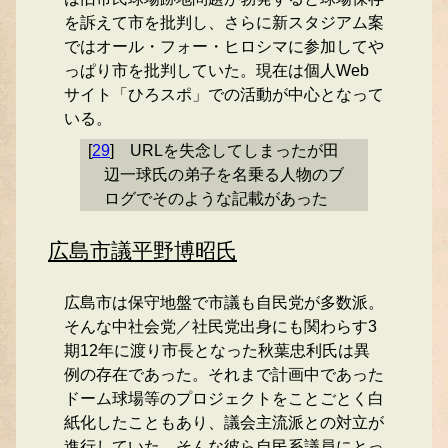
を訴えて市を批判し、さらに新スタジアム案
ではオール・フォー・ヒロシマに参加してや
っぱり市を批判していた。現在は個人Web
サイト「ひろスポ」での活動が中心となって
いる。
[
29
]
URLを失念してしまったが田
辺一球氏の弟子を名乗る人物のブ
ログでそのような記載があった
広島市議平野博昭氏
広島市は保守地盤で市議も自民党が多数派。
そんな中社会党／社民党出身にも関わらす3
期12年に渡り市長となった秋葉忠利氏は異
例の存在であった。それまで計画中であった
ドーム球場等のプロジェクトをことごとく白
紙化したこともあり、議会主流派との対立が
進行していた。そんな彼ら自民系議員にとっ