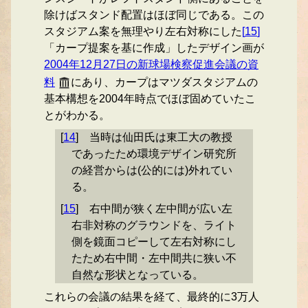
除けばスタンド配置はほぼ同じである。この
スタジアム案を無理やり左右対称にした
[
15
]
「カープ提案を基に作成」したデザイン画が
2004年12月27日の新球場検察促進会議の資
料
にあり、カープはマツダスタジアムの
基本構想を2004年時点でほぼ固めていたこ
とがわかる。
[
14
]
当時は仙田氏は東工大の教授
であったため環境デザイン研究所
の経営からは(公的には)外れてい
る。
[
15
]
右中間が狭く左中間が広い左
右非対称のグラウンドを、ライト
側を鏡面コピーして左右対称にし
たため右中間・左中間共に狭い不
自然な形状となっている。
これらの会議の結果を経て、最終的に3万人