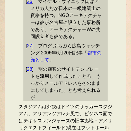
[
26
]
マイケル・ウィニック氏はア
メリカ人だが日本の一級建築士の
資格を持つ。NGOアーキテクチャ
ーは彼が名古屋に設立した事務所
であり、アーキテクチャーWの共
同設立者も彼である。
[
27
]
ブログ ぶらぶら広島ウォッチ
ング 2006年6月20日記事「
都市の
顔として
」
[
28
]
別の顧客のサイトテンプレー
トを流用して作成したことろ、う
っかりメールアドレスをそのまま
にしてしまった、とも考えられる
が
スタジアムは外観はドイツのサッカースタジ
アム、アリアンツアレナ風で、ビジネス面で
はテキサスレンジャーズの旧本拠地・アメリ
リクエストフィールド(現在はフットボール