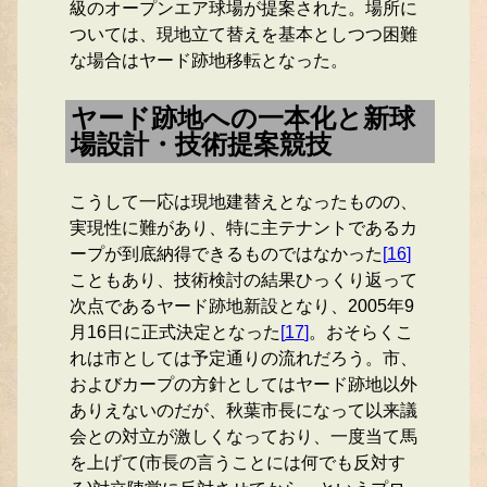
級のオープンエア球場が提案された。場所に
ついては、現地立て替えを基本としつつ困難
な場合はヤード跡地移転となった。
ヤード跡地への一本化と新球
場設計・技術提案競技
こうして一応は現地建替えとなったものの、
実現性に難があり、特に主テナントであるカ
ープが到底納得できるものではなかった
[
16
]
こともあり、技術検討の結果ひっくり返って
次点であるヤード跡地新設となり、2005年9
月16日に正式決定となった
[
17
]
。おそらくこ
れは市としては予定通りの流れだろう。市、
およびカープの方針としてはヤード跡地以外
ありえないのだが、秋葉市長になって以来議
会との対立が激しくなっており、一度当て馬
を上げて(市長の言うことには何でも反対す