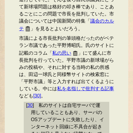
て新球場問題は格好の叩き棒であり、ことあ
るごとにこの問題で市長を批判していた。市
議会については中国新聞の特集「
議会のカル
テ
」を見るとよいだろう。
市議による市長批判の筆頭格だったのがベテ
ラン市議であった平野博昭氏。氏のサイトに
記載のコラム「
私の思い
」にて盛んに市
長批判を行っていた。平野市議の新球場がら
みの投稿や、それに対する当時の私の所感
は、田辺一球氏と同様幣サイトの検索窓に
「平野市議」等と入力すれば出てくるように
している。中には
私を名指しで批判する記事
なども
[
30
]
。
[
30
]
私のサイトは自宅サーバで運
用していることもあり、サーバの
OSアップデートに失敗したり、イ
ンターネット回線に不具合が起き