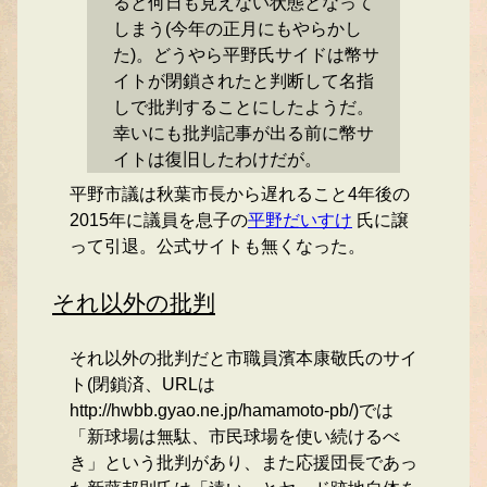
ると何日も見えない状態となって
しまう(今年の正月にもやらかし
た)。どうやら平野氏サイドは幣サ
イトが閉鎖されたと判断して名指
しで批判することにしたようだ。
幸いにも批判記事が出る前に幣サ
イトは復旧したわけだが。
平野市議は秋葉市長から遅れること4年後の
2015年に議員を息子の
平野だいすけ
氏に譲
って引退。公式サイトも無くなった。
それ以外の批判
それ以外の批判だと市職員濱本康敬氏のサイ
ト(閉鎖済、URLは
http://hwbb.gyao.ne.jp/hamamoto-pb/)では
「新球場は無駄、市民球場を使い続けるべ
き」という批判があり、また応援団長であっ