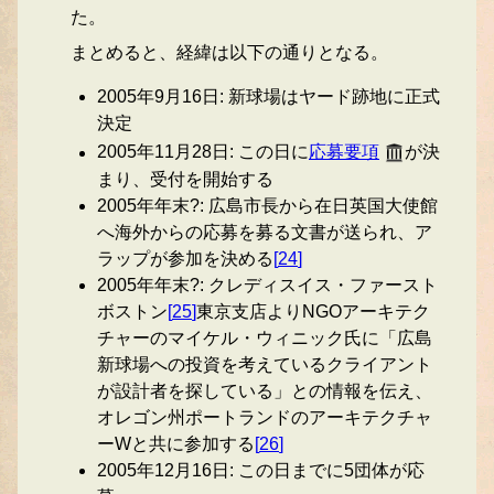
た。
まとめると、経緯は以下の通りとなる。
2005年9月16日: 新球場はヤード跡地に正式
決定
2005年11月28日: この日に
応募要項
が決
まり、受付を開始する
2005年年末?: 広島市長から在日英国大使館
へ海外からの応募を募る文書が送られ、ア
ラップが参加を決める
[
24
]
2005年年末?: クレディスイス・ファースト
ボストン
[
25
]
東京支店よりNGOアーキテク
チャーのマイケル・ウィニック氏に「広島
新球場への投資を考えているクライアント
が設計者を探している」との情報を伝え、
オレゴン州ポートランドのアーキテクチャ
ーWと共に参加する
[
26
]
2005年12月16日: この日までに5団体が応