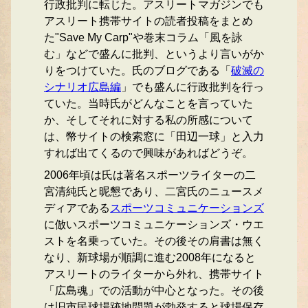
行政批判に転じた。アスリートマガジンでも
アスリート携帯サイトの読者投稿をまとめ
た"Save My Carp"や巻末コラム「風を詠
む」などで盛んに批判、というより言いがか
りをつけていた。氏のブログである「
破滅の
シナリオ広島編
」でも盛んに行政批判を行っ
ていた。当時氏がどんなことを言っていた
か、そしてそれに対する私の所感について
は、幣サイトの検索窓に「田辺一球」と入力
すれば出てくるので興味があればどうぞ。
2006年頃は氏は著名スポーツライターの二
宮清純氏と昵懇であり、二宮氏のニュースメ
ディアである
スポーツコミュニケーションズ
に倣いスポーツコミュニケーションズ・ウエ
ストを名乗っていた。その後その肩書は無く
なり、新球場が順調に進む2008年になると
アスリートのライターから外れ、携帯サイト
「広島魂」での活動が中心となった。その後
は旧市民球場跡地問題が勃発すると球場保存