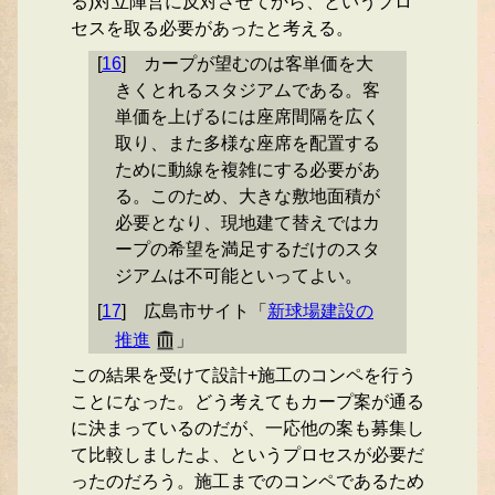
る)対立陣営に反対させてから、というプロ
セスを取る必要があったと考える。
[
16
]
カープが望むのは客単価を大
きくとれるスタジアムである。客
単価を上げるには座席間隔を広く
取り、また多様な座席を配置する
ために動線を複雑にする必要があ
る。このため、大きな敷地面積が
必要となり、現地建て替えではカ
ープの希望を満足するだけのスタ
ジアムは不可能といってよい。
[
17
]
広島市サイト「
新球場建設の
推進
」
この結果を受けて設計+施工のコンペを行う
ことになった。どう考えてもカープ案が通る
に決まっているのだが、一応他の案も募集し
て比較しましたよ、というプロセスが必要だ
ったのだろう。施工までのコンペであるため