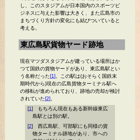
し、このスタジアムが日本国内のスポーツビ
ジネスに与えた影響は大きく、また広島市の
まちづくり方針の変化にも結びついていると
考える。
東広島駅貨物ヤード跡地
現在マツダスタジアムが建っている場所はか
つて国鉄の貨物ヤードがあり、東広島駅とい
う名称だった
[
1
]
。この駅は(おそらく国鉄末
期時代から)現在の広島貨物ターミナル駅へ
の移転が進められており、跡地の売却が検討
されていた
[
2
]
。
[
1
]
もちろん現在もある新幹線東広
島駅とは別の駅。
[
2
]
西広島駅、可部駅にも同様の貨
物ターミナル跡地があり、市への