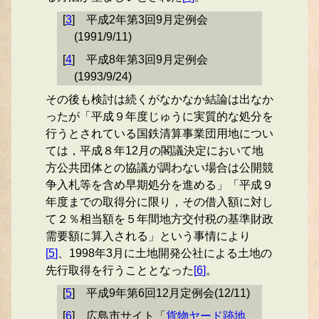
[
3
]
平成2年第3回9月定例会
(1991/9/11)
[
4
]
平成8年第3回9月定例会
(1993/9/24)
その後も検討は続くがなかなか結論は出なか
ったが「平成９年度じゅうに実質的な処分を
行うとされている国鉄清算事業団用地につい
ては，平成８年12月の閣議決定において地
方公共団体との協議が調わない場合は公開競
争入札等を含め早期処分を進める」「平成９
年度までの取得分に限り，その借入額に対し
て２％相当額を５年間地方交付税の基準財政
需要額に算入される」という事情により
[
5
]
、1998年3月に土地開発公社による土地の
先行取得を行うこととなった
[
6
]
。
[
5
]
平成9年第6回12月定例会(12/11)
[
6
]
広島市サイト「
貨物ヤード跡地