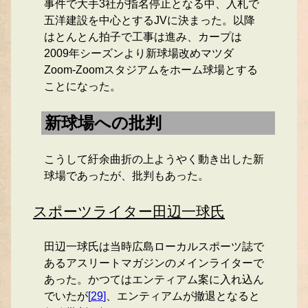
事件で大手3社が指名停止となる中、入札で
五洋建設を中心とするJVに決まった。以降
はとんとん拍子で工事は進み、カープは
2009年シーズンより新球場改めマツダ
Zoom-Zoomスタジアムをホーム球場とする
ことになった。
新球場への批判
こうして紆余曲折の上ようやく動き出した新
球場であったが、批判もあった。
スポーツライター田辺一球氏
田辺一球氏は当時広島ローカルスポーツ誌で
あるアスリートマガジンのメインライターで
あった。かつてはエンティアム案に入れ込ん
でいたが
[
29
]
、エンティアムが撤退となると