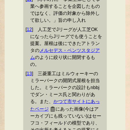
業へ参画することを企図したもの
ではなく、評価の対象から除外し
て欲しい。」旨の申し入れ
[
12
]
人工芝でJリーグが人工芝OK
になったらJリーグでも使うことを
提案。屋根は後にできたアトラン
タの
メルセデス・ベンツスタジア
ム
のように絞り状に開閉するも
の。
[
13
]
三菱重工はミルウォーキーの
ミラーパークの開閉式屋根を担当
した。ミラーパークの設計もnbbj
でダン・ミース氏と関わりがあ
る。また、
かつて市サイトにあっ
たページ
にあった画像(今はア
ーカイブにも残っていない)はセー
フコ・フィールドの模型であり、
その出所を考えるとこの提案にミ