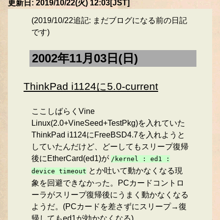
更新日: 2019/10/22(火) 12:03[JST]
(2019/10/22追記: まだブログになる前の日記
です)
2002年11月03日(日)
ThinkPad i1124に5.0-current
ここしばらくVine
Linux(2.0+VineSeed+TestPkg)を入れていた
ThinkPad i1124にFreeBSD4.7を入れようと
していたんだけど、どーしてもスリープ復帰
後にEtherCard(ed1)が
/kernel : ed1 :
とか吐いて動かなくなる現
device timeout
象を回避できなかった。PCカードコントロ
ーラがスリープ復帰後にうまく動かなくなる
ようだ。(PCカードを差さずにスリープ→復
帰してもed1が効かなくなる)