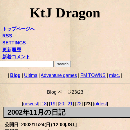
KtJ Dragon
トップページへ
RSS
SETTINGS
更新履歴
新着コメント
|
Blog
|
Ultima
|
Adventure games
|
FM TOWNS
|
misc.
|
Blog ページ23/23
[
newest
] [
18
] [
19
] [
20
] [
21
] [
22
]
[23]
[
oldest
]
2002年11月の日記
公開日: 2002/11/24(日) 12:00[JST]