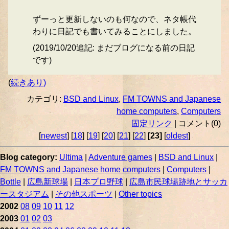
ずーっと更新しないのも何なので、ネタ帳代
わりに日記でも書いてみることにしました。
(2019/10/20追記: まだブログになる前の日記
です)
(
続きあり)
カテゴリ:
BSD and Linux
,
FM TOWNS and Japanese
home computers
,
Computers
固定リンク
| コメント(0)
[
newest
] [
18
] [
19
] [
20
] [
21
] [
22
]
[23]
[
oldest
]
Blog category:
Ultima
|
Adventure games
|
BSD and Linux
|
FM TOWNS and Japanese home computers
|
Computers
|
Bottle
|
広島新球場
|
日本プロ野球
|
広島市民球場跡地とサッカ
ースタジアム
|
その他スポーツ
|
Other topics
2002
08
09
10
11
12
2003
01
02
03