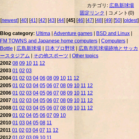
カテゴリ:
広島新球場
固定リンク
| コメント(0)
[
newest
] [
40
] [
41
] [
42
] [
43
] [
44
]
[45]
[
46
] [
47
] [
48
] [
49
] [
50
] [
oldest
]
Blog category:
Ultima
|
Adventure games
|
BSD and Linux
|
FM TOWNS and Japanese home computers
|
Computers
|
Bottle
|
広島新球場
|
日本プロ野球
|
広島市民球場跡地とサッカ
ースタジアム
|
その他スポーツ
|
Other topics
2002
08
09
10
11
12
2003
01
02
03
2004
01
02
03
04
06
08
09
10
11
12
2005
01
02
03
04
05
06
07
08
09
10
11
12
2006
01
02
03
04
05
06
07
08
09
10
11
12
2007
01
02
03
04
05
06
07
08
09
10
11
12
2008
01
02
03
04
05
06
07
08
09
10
11
12
2009
01
02
04
05
06
07
09
10
2010
01
03
04
05
08
11
2011
01
02
03
04
07
11
12
2012
01
02
03
09
10
11