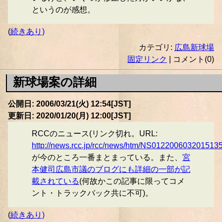
というのが感想。
(
続きあり)
カテゴリ:
広島新球場
固定リンク
| コメント(0)
新球場案の詳細
公開日: 2006/03/21(火) 12:54[JST]
更新日: 2020/01/20(月) 12:00[JST]
RCCのニュース(リンク切れ。URL:
http://news.rcc.jp/rcc/news/htm/NS012200603201513
が今のところ一番まとまっている。また、
宮
本健司広島市議のブログにも詳細の一部が記
載されている
(何故かこの記事に限ってコメ
ント・トラックバック共に不可)。
(
続きあり)