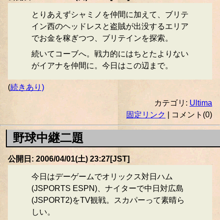
とりあえずシャミノを仲間に加えて、ブリテ
イン西のヘッドレスと盗賊が出没するエリア
でお金を稼ぎつつ、ブリテインを探索。
続いてコーブへ。戦力的にはちとたよりない
がイアナを仲間に。今日はこの辺まで。
(
続きあり)
カテゴリ:
Ultima
固定リンク
| コメント(0)
野球中継二題
公開日: 2006/04/01(土) 23:27[JST]
今日はデーゲームでオリックス対日ハム
(JSPORTS ESPN)、ナイターで中日対広島
(JSPORT2)をTV観戦。スカパーって素晴ら
しい。