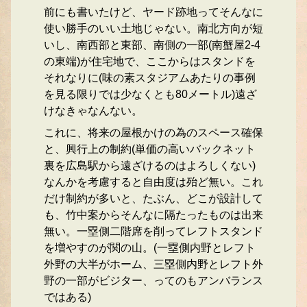
前にも書いたけど、ヤード跡地ってそんなに
使い勝手のいい土地じゃない。南北方向が短
いし、南西部と東部、南側の一部(南蟹屋2-4
の東端)が住宅地で、ここからはスタンドを
それなりに(味の素スタジアムあたりの事例
を見る限りでは少なくとも80メートル)遠ざ
けなきゃなんない。
これに、将来の屋根かけの為のスペース確保
と、興行上の制約(単価の高いバックネット
裏を広島駅から遠ざけるのはよろしくない)
なんかを考慮すると自由度は殆ど無い。これ
だけ制約が多いと、たぶん、どこが設計して
も、竹中案からそんなに隔たったものは出来
無い。一塁側二階席を削ってレフトスタンド
を増やすのが関の山。(一塁側内野とレフト
外野の大半がホーム、三塁側内野とレフト外
野の一部がビジター、ってのもアンバランス
ではある)