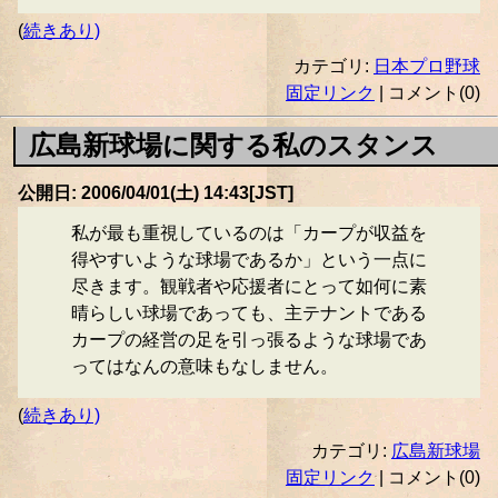
(
続きあり)
カテゴリ:
日本プロ野球
固定リンク
| コメント(0)
広島新球場に関する私のスタンス
公開日: 2006/04/01(土) 14:43[JST]
私が最も重視しているのは「カープが収益を
得やすいような球場であるか」という一点に
尽きます。観戦者や応援者にとって如何に素
晴らしい球場であっても、主テナントである
カープの経営の足を引っ張るような球場であ
ってはなんの意味もなしません。
(
続きあり)
カテゴリ:
広島新球場
固定リンク
| コメント(0)