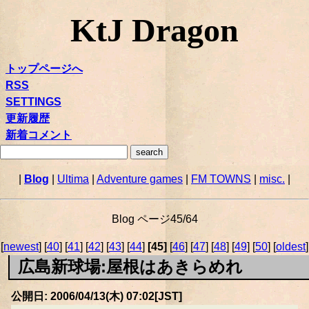
KtJ Dragon
トップページへ
RSS
SETTINGS
更新履歴
新着コメント
|
Blog
|
Ultima
|
Adventure games
|
FM TOWNS
|
misc.
|
Blog ページ45/64
[
newest
] [
40
] [
41
] [
42
] [
43
] [
44
]
[45]
[
46
] [
47
] [
48
] [
49
] [
50
] [
oldest
]
広島新球場:屋根はあきらめれ
公開日: 2006/04/13(木) 07:02[JST]