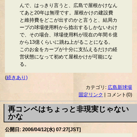
んで、はっきり言うと、広島で屋根かけなん
てあと20年は無理です。屋根かけの建設費
と維持費をどこが出すのかと言うと、結局カ
ープの球場使用料から捻出するしかないわけ
で、その場合、球場使用料が現在の年間６億
から13億くらいに跳ね上がることになる。
このお金をカープが十分に支払えるだけの経
営状態になって初めて屋根かけが可能にな
る。
(
続きあり)
カテゴリ:
広島新球場
固定リンク
| コメント(0)
再コンペはちょっと非現実じゃない
かな
公開日: 2006/04/12(水) 07:27[JST]