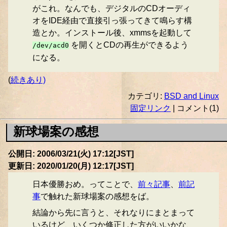
がこれ。なんでも、デジタルのCDオーディ
オをIDE経由で直接引っ張ってきて鳴らす構
造とか。インストール後、xmmsを起動して
を開くとCDの再生ができるよう
/dev/acd0
になる。
(
続きあり)
カテゴリ:
BSD and Linux
固定リンク
| コメント(1)
新球場案の感想
公開日: 2006/03/21(火) 17:12[JST]
更新日: 2020/01/20(月) 12:17[JST]
日本優勝おめ。ってことで、
前々記事
、
前記
事
で触れた新球場案の感想をば。
結論から先に言うと、それなりにまとまって
いるけど、いくつか修正した方がいいかな、