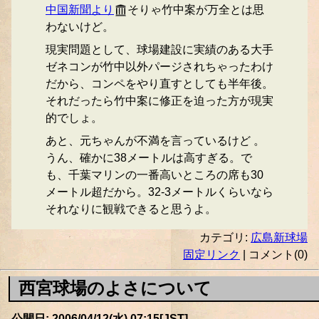
中国新聞より
そりゃ竹中案が万全とは思
わないけど。
現実問題として、球場建設に実績のある大手
ゼネコンが竹中以外パージされちゃったわけ
だから、コンペをやり直すとしても半年後。
それだったら竹中案に修正を迫った方が現実
的でしょ。
あと、元ちゃんが不満を言っているけど 。
うん、確かに38メートルは高すぎる。で
も、千葉マリンの一番高いところの席も30
メートル超だから。32-3メートルくらいなら
それなりに観戦できると思うよ。
カテゴリ:
広島新球場
固定リンク
| コメント(0)
西宮球場のよさについて
公開日: 2006/04/12(水) 07:15[JST]