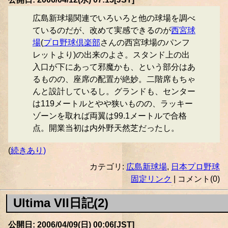
広島新球場関連でいろいろと他の球場を調べ
ているのだが、改めて実感できるのが
西宮球
場
(
プロ野球倶楽部
さんの西宮球場のパンフ
レットより)の出来のよさ。スタンド上の出
入口が下にあって邪魔かも、という部分はあ
るものの、座席の配置が絶妙。二階席もちゃ
んと設計しているし。グランドも、センター
は119メートルとやや狭いものの、ラッキー
ゾーンを取れば両翼は99.1メートルで合格
点。開業当初は内外野天然芝だったし。
(
続きあり)
カテゴリ:
広島新球場
,
日本プロ野球
固定リンク
| コメント(0)
Ultima VII日記(2)
公開日: 2006/04/09(日) 00:06[JST]