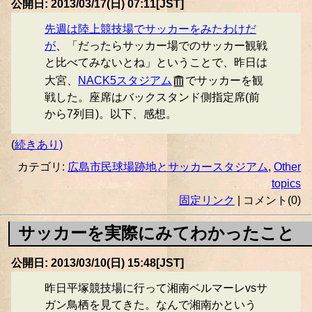
公開日: 2013/03/17(日) 07:11[JST]
先週は陸上競技場でサッカーをみたわけだ
が
、「だったらサッカー場でのサッカー観戦
と比べてみないとね」ということで、昨日は
大宮、
NACK5スタジアム
でサッカーを観
戦した。座席はバックスタンド側指定席(前
から7列目)。以下、感想。
(
続きあり)
カテゴリ:
広島市民球場跡地とサッカースタジアム
,
Other
topics
固定リンク
| コメント(0)
サッカーを実際にみてわかったこと
公開日: 2013/03/10(日) 15:48[JST]
昨日平塚競技場に行って湘南ベルマーレvsサ
ガン鳥栖を見てきた。なんで湘南かという