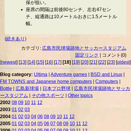
保が狙い。
座席の間隔は前後80センチ、左右47セン
チ、縦通路は10メートルおきに1.5メートル
幅。
(
続きあり)
カテゴリ:
広島市民球場跡地とサッカースタジアム
固定リンク
| コメント(0)
[
newest
] [
13
] [
14
] [
15
] [
16
] [
17
]
[18]
[
19
] [
20
] [
21
] [
22
] [
23
] [
oldest
]
Blog category:
Ultima
|
Adventure games
|
BSD and Linux
|
FM TOWNS and Japanese home computers
|
Computers
|
Bottle
|
広島新球場
|
日本プロ野球
|
広島市民球場跡地とサッカ
ースタジアム
|
その他スポーツ
|
Other topics
2002
08
09
10
11
12
2003
01
02
03
2004
01
02
03
04
06
08
09
10
11
12
2005
01
02
03
04
05
06
07
08
09
10
11
12
2006
01
02
03
04
05
06
07
08
09
10
11
12