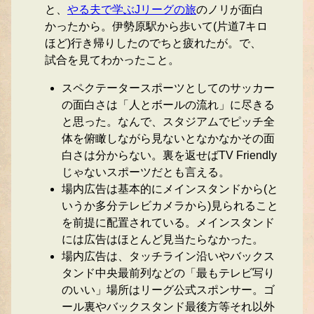
と、
やる夫で学ぶJリーグの旅
のノリが面白
かったから。伊勢原駅から歩いて(片道7キロ
ほど)行き帰りしたのでちと疲れたが。で、
試合を見てわかったこと。
スペクテータースポーツとしてのサッカー
の面白さは「人とボールの流れ」に尽きる
と思った。なんで、スタジアムでピッチ全
体を俯瞰しながら見ないとなかなかその面
白さは分からない。裏を返せばTV Friendly
じゃないスポーツだとも言える。
場内広告は基本的にメインスタンドから(と
いうか多分テレビカメラから)見られること
を前提に配置されている。メインスタンド
には広告はほとんど見当たらなかった。
場内広告は、タッチライン沿いやバックス
タンド中央最前列などの「最もテレビ写り
のいい」場所はリーグ公式スポンサー。ゴ
ール裏やバックスタンド最後方等それ以外