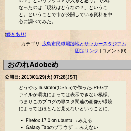
の？」というツッコミが入ると思う。で気に
なったのは「現状はどうなの？」というこ
と。ということで市が公開している資料を中
心に調べてみた。
(
続きあり)
カテゴリ:
広島市民球場跡地とサッカースタジアム
固定リンク
| コメント(0)
おのれAdobeめ
公開日: 2013/01/29(火) 07:28[JST]
どうやらillustrator(CS5.5)で作ったJPEGフ
ァイルが環境によっては表示できない模様。
つまりこのブログの専スタ関連の画像が環境
によってはほとんど見えないということに。
Firefox 17.0 on ubuntu →みえる
Galaxy Tabのブラウザ → みえない