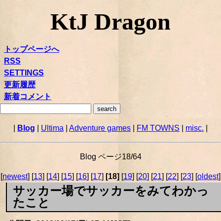
KtJ Dragon
トップページへ
RSS
SETTINGS
更新履歴
新着コメント
|
Blog
|
Ultima
|
Adventure games
|
FM TOWNS
|
misc.
|
Blog ページ18/64
[
newest
] [
13
] [
14
] [
15
] [
16
] [
17
]
[18]
[
19
] [
20
] [
21
] [
22
] [
23
] [
oldest
]
サッカー場でサッカーをみてわかっ
たこと