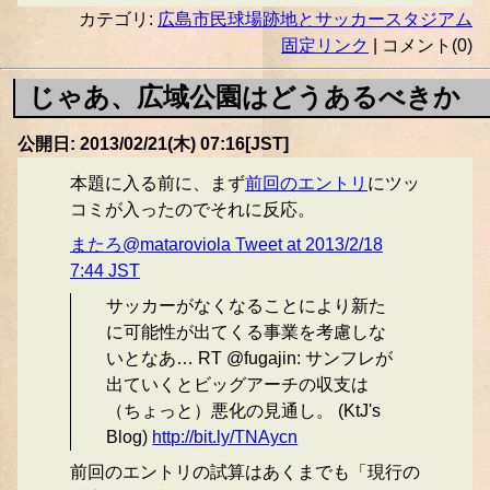
カテゴリ:
広島市民球場跡地とサッカースタジアム
固定リンク
| コメント(0)
じゃあ、広域公園はどうあるべきか
公開日: 2013/02/21(木) 07:16[JST]
本題に入る前に、まず
前回のエントリ
にツッ
コミが入ったのでそれに反応。
またろ@mataroviola Tweet at 2013/2/18
7:44 JST
サッカーがなくなることにより新た
に可能性が出てくる事業を考慮しな
いとなあ… RT @fugajin: サンフレが
出ていくとビッグアーチの収支は
（ちょっと）悪化の見通し。 (KtJ's
Blog)
http://bit.ly/TNAycn
前回のエントリの試算はあくまでも「現行の