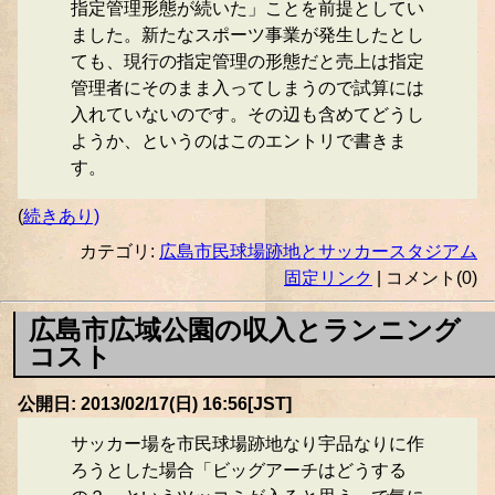
指定管理形態が続いた」ことを前提としてい
ました。新たなスポーツ事業が発生したとし
ても、現行の指定管理の形態だと売上は指定
管理者にそのまま入ってしまうので試算には
入れていないのです。その辺も含めてどうし
ようか、というのはこのエントリで書きま
す。
(
続きあり)
カテゴリ:
広島市民球場跡地とサッカースタジアム
固定リンク
| コメント(0)
広島市広域公園の収入とランニング
コスト
公開日: 2013/02/17(日) 16:56[JST]
サッカー場を市民球場跡地なり宇品なりに作
ろうとした場合「ビッグアーチはどうする