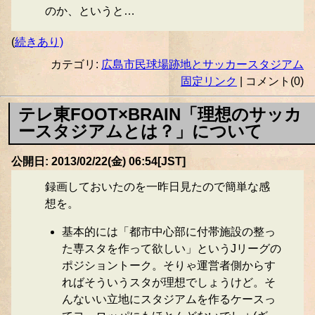
のか、というと…
(
続きあり)
カテゴリ:
広島市民球場跡地とサッカースタジアム
固定リンク
| コメント(0)
テレ東FOOT×BRAIN「理想のサッカ
ースタジアムとは？」について
公開日: 2013/02/22(金) 06:54[JST]
録画しておいたのを一昨日見たので簡単な感
想を。
基本的には「都市中心部に付帯施設の整っ
た専スタを作って欲しい」というJリーグの
ポジショントーク。そりゃ運営者側からす
ればそういうスタが理想でしょうけど。そ
んないい立地にスタジアムを作るケースっ