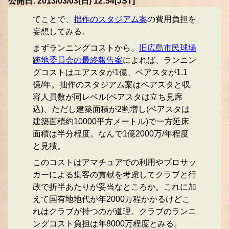
公開日: 2013/03/03(日) 12:54[JST]
てことで、
拙作のスタジアム案
の費用負担を
妄想してみる。
まずランニングコストから。
旧広島市民球場
跡地委員会の最終報告案
によれば、ランニン
グコストはユアスタが1億、ベアスタが1.1
億/年。拙作のスタジアム案はベアスタと収
容人員数が同レベル(ベアスタは立ち見席
込)、ただし建築面積が2割増し(ベアスタは
建築面積約10000平方メートル)で一方延床
面積は半分程度。なんで1億2000万/年程度
と見積。
このコストはアマチュアでの利用やプロサッ
カーによる集客の貢献を考慮してクラブと行
政で折半あたりが妥当なところか。これに加
えて国有地地代が年2000万程かかるけどこ
れはクラブが持つのが道理。クラブのランニ
ングコスト負担は年8000万程度とみる。