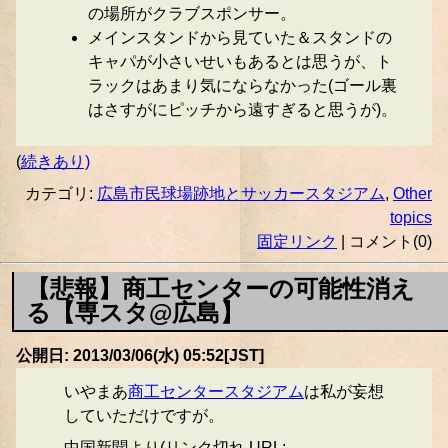
の場所がクラブスポンサー。
メインスタンドから見ていた＆スタンドの
キャパが小さいせいもあるとは思うが、ト
ラックはあまり気にならなかった(ゴール裏
はさすがにピッチから遠すぎると思うが)。
(
続きあり)
カテゴリ:
広島市民球場跡地とサッカースタジアム
,
Other
topics
固定リンク
| コメント(0)
【悲報】商工センターの可能性消え
る【専スタ@広島】
公開日: 2013/03/06(水) 05:52[JST]
いやまあ
商工センタースタジアム
は私が妄想
していただけですが。
中国新聞より(リンク切れ URL: