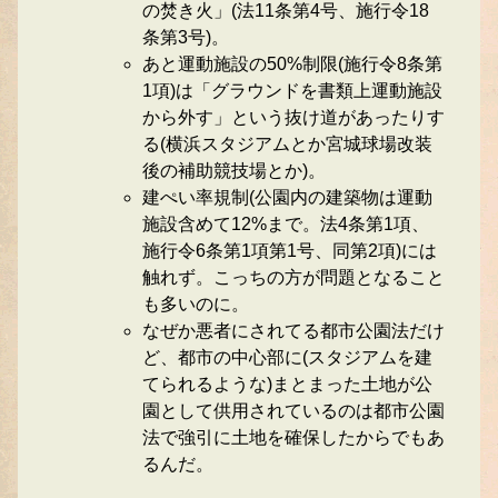
の焚き火」(法11条第4号、施行令18
条第3号)。
あと運動施設の50%制限(施行令8条第
1項)は「グラウンドを書類上運動施設
から外す」という抜け道があったりす
る(横浜スタジアムとか宮城球場改装
後の補助競技場とか)。
建ぺい率規制(公園内の建築物は運動
施設含めて12%まで。法4条第1項、
施行令6条第1項第1号、同第2項)には
触れず。こっちの方が問題となること
も多いのに。
なぜか悪者にされてる都市公園法だけ
ど、都市の中心部に(スタジアムを建
てられるような)まとまった土地が公
園として供用されているのは都市公園
法で強引に土地を確保したからでもあ
るんだ。