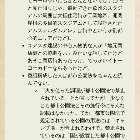
てヨーロッパにもほとんどないでしょ(ざっ
と見た限りじゃ、最近できた欧州のスタジ
アムの周囲は大抵住宅街か工業地帯。開閉
屋根の多目的スタジアムとして設計された
アムステルダムアレナは街中というか副都
心的エリアだけど)。
ユアスタ建設の中心人物的な人が「地元商
店街との協調を…」みたいな話してたけど
あそこ商店街あったっけ。でっかいイトー
ヨーカドーならあったけど。
番組構成した人は都市公園法をちゃんと読
んでない。
「火を使った調理が都市公園法で禁止
されている」とか言ってたが、少なく
とも都市公園法とその施行令にそんな
記載はなかった。てか、都市公園法で
規定されている公園の用途には「キャ
ンプ場」が含まれるわけで。禁止され
ているのは「国が設置した都市公園で