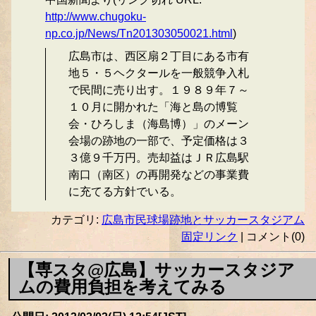
http://www.chugoku-
np.co.jp/News/Tn201303050021.html
)
広島市は、西区扇２丁目にある市有
地５・５ヘクタールを一般競争入札
で民間に売り出す。１９８９年７～
１０月に開かれた「海と島の博覧
会・ひろしま（海島博）」のメーン
会場の跡地の一部で、予定価格は３
３億９千万円。売却益はＪＲ広島駅
南口（南区）の再開発などの事業費
に充てる方針でいる。
カテゴリ:
広島市民球場跡地とサッカースタジアム
固定リンク
| コメント(0)
【専スタ@広島】サッカースタジア
ムの費用負担を考えてみる