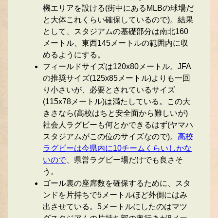
機エリアを設ける(街中にあるMLBの球場だ
と大体これくらい確保しているので)。結果
として、スタジアムの基礎部分は南北160
メートル、東西145メートルの範囲内に収
めるようにする。
フィールドサイズは120x80メートル。JFA
の推奨サイズ(125x85メートル)よりも一回
り小さいが、必要とされているサイズ
(115x78メートル)は満たしている。この大
きさなら(高校はちと安全面から難しいが)
社会人ラグビーも何とかできるはず(ヤマハ
スタジアムがこの位のサイズなので)。
高校
ラグビーは今県内に10チームくらいしかな
いので
、県営ラグビー場だけでも良さそ
う。
ゴール裏の座席数を確保するために、スタ
ンドを片持ちで5メートルほど外側にはみ
出させている。5メートルにしたのはマツ