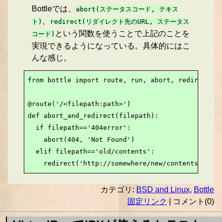
Bottleでは、
abort(ステータスコード, テキス
、
ト)
redirect(リダイレクト先のURL, ステータス
という関数を使うことで上記のことを
コード)
実現できるようになっている。具体的にはこ
んな感じ。
from bottle import route, run, abort, redirect

@route('/<filepath:path>')

def abort_and_redirect(filepath):

  if filepath=='404error':

    abort(404, 'Not Found')

  elif filepath=='old/contents':

    redirect('http://somewhere/new/contents', 301
カテゴリ:
BSD and Linux
,
Bottle
固定リンク
| コメント(0)