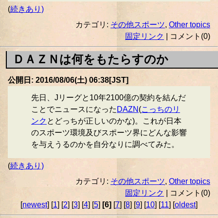
(
続きあり)
カテゴリ:
その他スポーツ
,
Other topics
固定リンク
| コメント(0)
ＤＡＺＮは何をもたらすのか
公開日: 2016/08/06(土) 06:38[JST]
先日、Jリーグと10年2100億の契約を結んだ
ことでニュースになった
DAZN
(
こっちのリ
ンク
とどっちが正しいのかな)。これが日本
のスポーツ環境及びスポーツ界にどんな影響
を与えうるのかを自分なりに調べてみた。
(
続きあり)
カテゴリ:
その他スポーツ
,
Other topics
固定リンク
| コメント(0)
[
newest
] [
1
] [
2
] [
3
] [
4
] [
5
]
[6]
[
7
] [
8
] [
9
] [
10
] [
11
] [
oldest
]