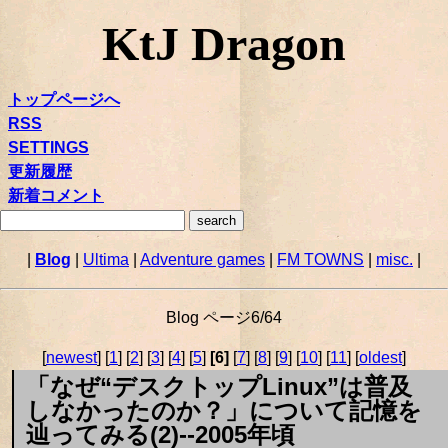
KtJ Dragon
トップページへ
RSS
SETTINGS
更新履歴
新着コメント
|
Blog
|
Ultima
|
Adventure games
|
FM TOWNS
|
misc.
|
Blog ページ6/64
[
newest
] [
1
] [
2
] [
3
] [
4
] [
5
]
[6]
[
7
] [
8
] [
9
] [
10
] [
11
] [
oldest
]
「なぜ“デスクトップLinux”は普及
しなかったのか？」について記憶を
辿ってみる(2)--2005年頃