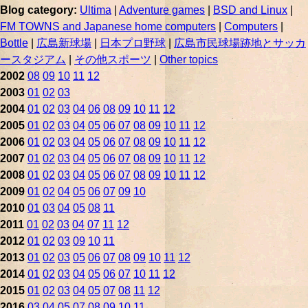
Blog category:
Ultima
|
Adventure games
|
BSD and Linux
|
FM TOWNS and Japanese home computers
|
Computers
|
Bottle
|
広島新球場
|
日本プロ野球
|
広島市民球場跡地とサッカ
ースタジアム
|
その他スポーツ
|
Other topics
2002
08
09
10
11
12
2003
01
02
03
2004
01
02
03
04
06
08
09
10
11
12
2005
01
02
03
04
05
06
07
08
09
10
11
12
2006
01
02
03
04
05
06
07
08
09
10
11
12
2007
01
02
03
04
05
06
07
08
09
10
11
12
2008
01
02
03
04
05
06
07
08
09
10
11
12
2009
01
02
04
05
06
07
09
10
2010
01
03
04
05
08
11
2011
01
02
03
04
07
11
12
2012
01
02
03
09
10
11
2013
01
02
03
05
06
07
08
09
10
11
12
2014
01
02
03
04
05
06
07
10
11
12
2015
01
02
03
04
05
07
08
11
12
2016
03
04
05
07
08
09
10
11