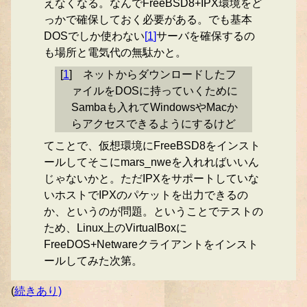
えなくなる。なんでFreeBSD8+IPX環境をど
っかで確保しておく必要がある。でも基本
DOSでしか使わない
[
1
]
サーバを確保するの
も場所と電気代の無駄かと。
[
1
]
ネットからダウンロードしたフ
ァイルをDOSに持っていくために
Sambaも入れてWindowsやMacか
らアクセスできるようにするけど
てことで、仮想環境にFreeBSD8をインスト
ールしてそこにmars_nweを入れればいいん
じゃないかと。ただIPXをサポートしていな
いホストでIPXのパケットを出力できるの
か、というのが問題。ということでテストの
ため、Linux上のVirtualBoxに
FreeDOS+Netwareクライアントをインスト
ールしてみた次第。
(
続きあり)