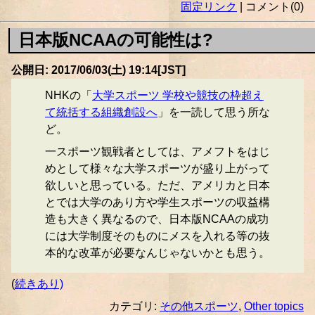
固定リンク
| コメント(0)
日本版NCAAの可能性は?
公開日: 2017/06/03(土) 19:14[JST]
NHKの「
大学スポーツ 学校や競技の枠超え
て統括する組織創設へ
」を一読して思う所な
ど。
一スポーツ観戦者としては、アメフトをはじ
めとして様々な大学スポーツが盛り上がって
欲しいと思っている。ただ、アメリカと日本
とでは大学のあり方や学生スポーツの収益構
造も大きく異なるので、日本版NCAAの成功
には大学制度そのものにメスを入れる等の抜
本的な改革が必要なんじゃないかとも思う。
(
続きあり)
カテゴリ:
その他スポーツ
,
Other topics