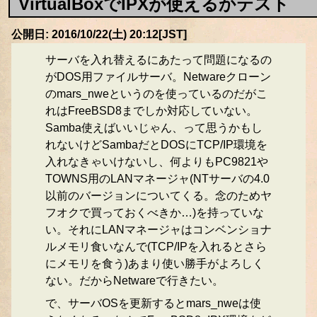
VirtualBoxでIPXが使えるかテスト
公開日: 2016/10/22(土) 20:12[JST]
サーバを入れ替えるにあたって問題になるの
がDOS用ファイルサーバ。Netwareクローン
のmars_nweというのを使っているのだがこ
れはFreeBSD8までしか対応していない。
Samba使えばいいじゃん、って思うかもし
れないけどSambaだとDOSにTCP/IP環境を
入れなきゃいけないし、何よりもPC9821や
TOWNS用のLANマネージャ(NTサーバの4.0
以前のバージョンについてくる。念のためヤ
フオクで買っておくべきか…)を持っていな
い。それにLANマネージャはコンベンショナ
ルメモリ食いなんで(TCP/IPを入れるとさら
にメモリを食う)あまり使い勝手がよろしく
ない。だからNetwareで行きたい。
で、サーバOSを更新するとmars_nweは使