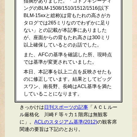
指摘がありました。「コトブキシーティ
ングのBLM-1508/1510/1512/1516(以下
BLM-15xxと総称)は背もたれの高さがカ
タログでは265ミリなのでわずかに足り
ない」との記載が本記事にありました
が、座面からの背もたれ高さは300ミリ
以上確保しているとのお話でした。
また、AFCの基準を確認した所、現時点
では基準が変更されていました。
本日、本記事を以上二点を反映させたも
のに修正しています。結果としてビッグ
スワン、南長野、長崎はACL基準を満た
していることになります。
きっかけは
日刊スポーツの記事
「ＡＣＬルー
ル厳格化 川崎Ｆ等々力１階席は無観客
に」。
ACLのスタジアム基準(2012)
の観客席
関連の要旨は下記のとおり。