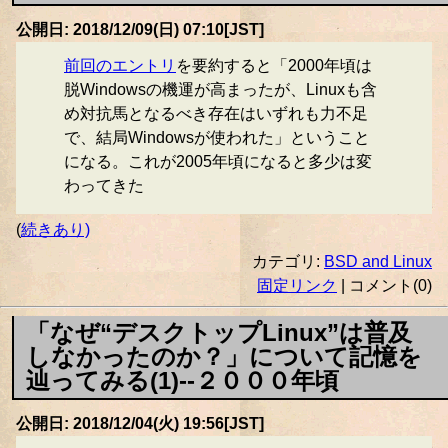
公開日: 2018/12/09(日) 07:10[JST]
前回のエントリ
を要約すると「2000年頃は
脱Windowsの機運が高まったが、Linuxも含
め対抗馬となるべき存在はいずれも力不足
で、結局Windowsが使われた」ということ
になる。これが2005年頃になると多少は変
わってきた
(
続きあり)
カテゴリ:
BSD and Linux
固定リンク
| コメント(0)
「なぜ“デスクトップLinux”は普及
しなかったのか？」について記憶を
辿ってみる(1)--２０００年頃
公開日: 2018/12/04(火) 19:56[JST]